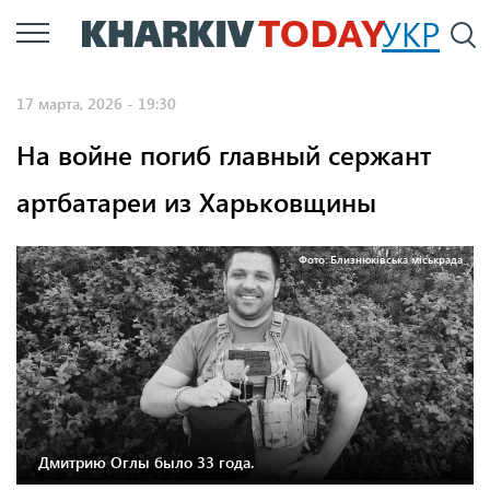
Перейти
УКР
По
к
основному
17 марта, 2026 - 19:30
содержанию
На войне погиб главный сержант
артбатареи из Харьковщины
Фото: Близнюківська міськрада
Дмитрию Оглы было 33 года.