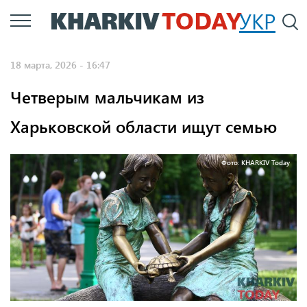
Перейти
УКР
По
к
основному
18 марта, 2026 - 16:47
содержанию
Четверым мальчикам из
Харьковской области ищут семью
Фото: KHARKIV Today