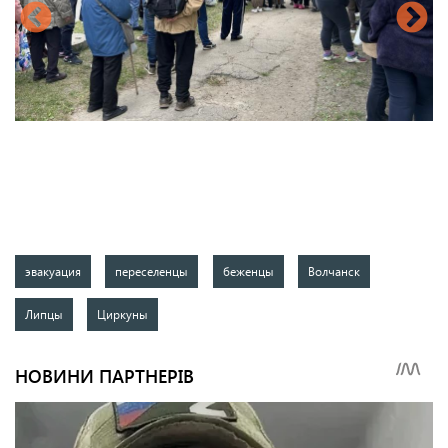
эвакуация
переселенцы
беженцы
Волчанск
Липцы
Циркуны