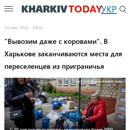
Перейти
УКР
По
к
основному
14 мая, 2024 - 18:10
содержанию
"Вывозим даже с коровами". В
Харькове заканчиваются места для
переселенцев из приграничья
Фото: Сергій Козлов/KHARKIV Today
С 10 мая только волонтеры эвакуировали более 7000