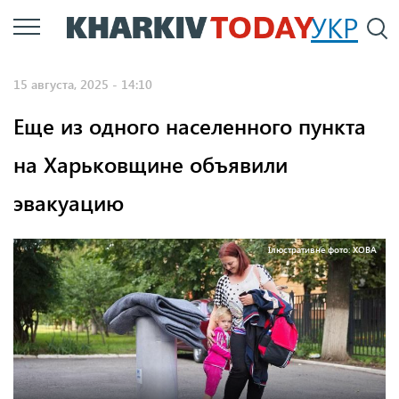
Перейти
УКР
По
к
основному
15 августа, 2025 - 14:10
содержанию
Еще из одного населенного пункта
на Харьковщине объявили
эвакуацию
Ілюстративне фото: ХОВА