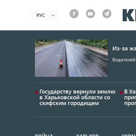
РУС
Из-за ж
Водителей 
Государству вернули землю
В Х
в Харьковской области со
приг
скифским городищем
проп