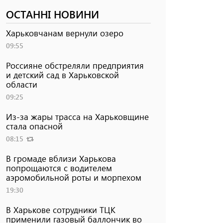
ОСТАННІ НОВИНИ
Харьковчанам вернули озеро
09:55
Россияне обстреляли предприятия
и детский сад в Харьковской
области
09:25
Из-за жары трасса на Харьковщине
стала опасной
08:15
В громаде вблизи Харькова
попрощаются с водителем
аэромобильной роты и морпехом
19:30
В Харькове сотрудники ТЦК
применили газовый баллончик во