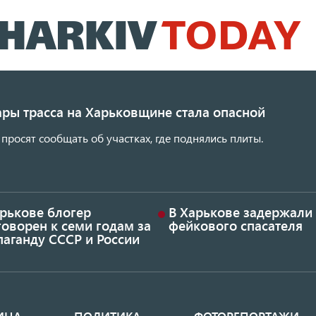
Перейти
к
основному
содержанию
ары трасса на Харьковщине стала опасной
просят сообщать об участках, где поднялись плиты.
арькове блогер
В Харькове задержали
оворен к семи годам за
фейкового спасателя
аганду СССР и России