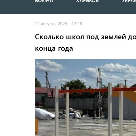
ВОЙНА
ХАРЬКОВ
УКРА
Основная
навигация
14 августа, 2025 - 13:48
Сколько школ под землей до
конца года