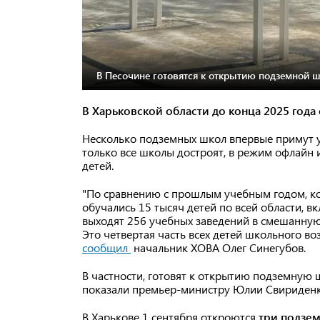
В Песочине готовятся к открытию подземной 
В Харьковской области до конца 2025 год
Несколько подземных школ впервые примут у
только все школы достроят, в режим офлайн 
детей.
"По сравнению с прошлым учебным годом, ко
обучались 15 тысяч детей по всей области, вк
выходят 256 учебных заведений в смешанную
Это четвертая часть всех детей школьного во
сообщил
начальник ХОВА Олег Синегубов.
В частности, готовят к открытию подземную 
показали премьер-министру Юлии Свириденк
В Харькове 1 сентября откроются
три подзе