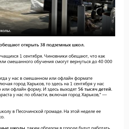
школы.
а обещают открыть 38 подземных школ.
чащихся 1 сентября. Чиновники обещают, что как
или смешанного обучения смогут вернуться до 40 000
гда у нас в смешанном или офлайн формате
лючая город Харьков, то здесь на 1 сентября у нас
 или офлайн форму. И здесь выходят
56 тысяч детей
.
зраста у нас по области, включая город Харьков," —
школу в Песочинской громаде. На этой неделе ее
о.
мные школы
, таким образом в городе будут работать