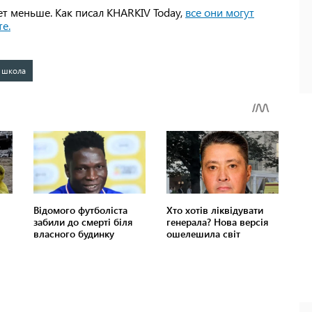
ет меньше. Как писал KHARKIV Today,
все они могут
те
.
 школа