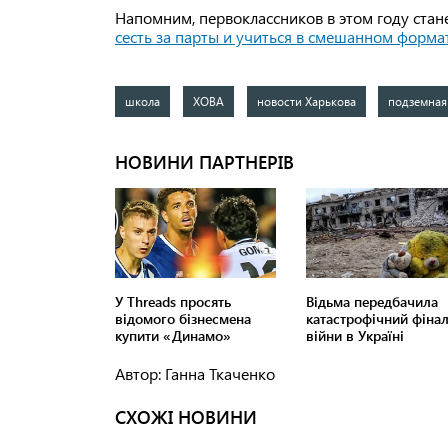
Напомним, первоклассников в этом году стан
сесть за парты и учиться в смешанном форма
школа
ХОВА
новости Харькова
подземная
Автор: Ганна Ткаченко
СХОЖІ НОВИНИ