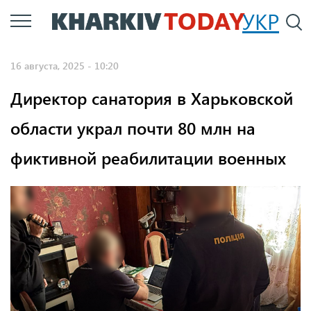
Перейти
УКР
По
к
основному
16 августа, 2025 - 10:20
содержанию
Директор санатория в Харьковской
области украл почти 80 млн на
фиктивной реабилитации военных
Фото: Нацполіція