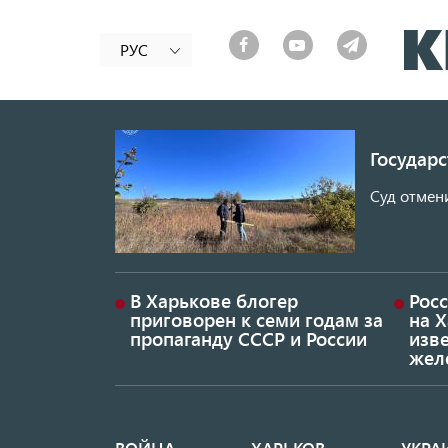
РУС
Государ
Суд отмен
В Харькове блогер
Росс
приговорен к семи годам за
на 
пропаганду СССР и России
изве
жел