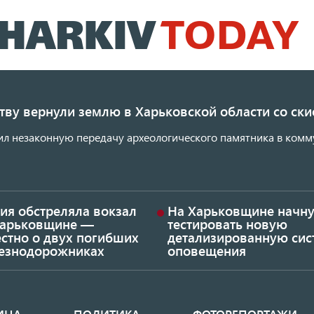
Перейти
к
основному
содержанию
ству вернули землю в Харьковской области со с
ил незаконную передачу археологического памятника в комм
ия обстреляла вокзал
На Харьковщине начну
Харьковщине —
тестировать новую
стно о двух погибших
детализированную сис
езнодорожниках
оповещения