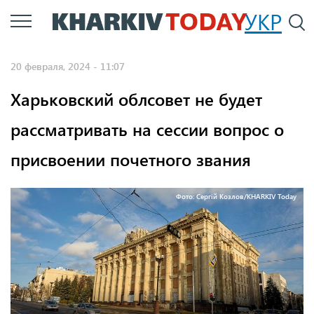
Перейти
УКР
По
к
основному
20 февраля, 2024 - 11:07
содержанию
Харьковский облсовет не будет
рассматривать на сессии вопрос о
присвоении почетного звания
Фото: Сергій Козлов/KHARKIV Today