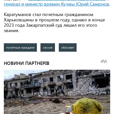
генерал и министр времен Кучмы Юрий Смирнов
.
Каратуманов стал почетным гражданином
Харьковщины в прошлом году, однако в конце
2023 года Закарпатский суд лишил его этого
звания.
почетные граждане
сессия
облсовет