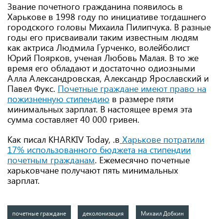
Звание почетного гражданина появилось в
Харькове в 1998 году по инициативе тогдашнего
городского головы Михаила Пилипчука. В разные
годы его присваивали таким известным людям
как актриса Людмила Гурченко, волейболист
Юрий Поярков, ученая Любовь Малая. В то же
время его обладают и достаточно одиозными
Алла Александровская, Александр Ярославский и
Павел Фукс.
Почетные граждане имеют право на
пожизненную стипендию
в размере пяти
минимальных зарплат. В настоящее время эта
сумма составляет 40 000 гривен.
Как писал KHARKIV Today, .в
Харькове потратили
17% использованного бюджета на стипендии
почетным гражданам
. Ежемесячно почетные
харьковчане получают пять минимальных
зарплат.
почетные граждане
деколонизация
Михаил Добкин