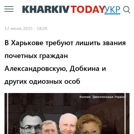
Перейти
УКР
По
к
основному
12 июля, 2025 - 18:20
содержанию
В Харькове требуют лишить звания
почетных граждан
Александровскую, Добкина и
других одиозных особ
Коллаж "Деколонізація. Україна"