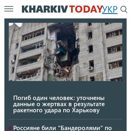
Перейти
УКР
По
к
основному
содержанию
Погиб один человек: уточнены
данные о жертвах в результате
ракетного удара по Харькову
Россияне били "Бандеролями" по