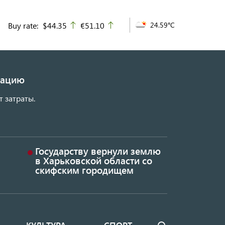
Buy rate:
$44.35
€51.10
24.59°C
up
up
изацию
т затраты.
Государству вернули землю
в Харьковской области со
скифским городищем