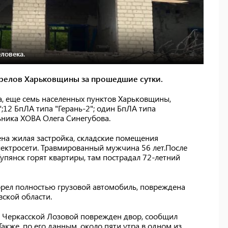
ловека.
трелов Харьковщины за прошедшие сутки.
а, еще семь населенных пунктов Харьковщины,
;12 БпЛА типа "Герань-2"; один БпЛА типа
ьника ХОВА Олега Синегубова.
ена жилая застройка, складские помещения
лектросети. Травмированный мужчина 56 лет.После
упянск горят квартиры, там пострадал 72-летний
орел полностью грузовой автомобиль, повреждена
ской области.
в Черкасской Лозовой поврежден двор, сообщил
акже, по его данным, около пяти утра в одном из