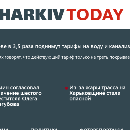
Перейти
к
основному
содержанию
ве в 3,5 раза поднимут тарифы на воду и канал
ях говорят, что действующий тариф только на треть покрывае
мин согласовал
Из-за жары трасса на
начение шестого
Харьковщине стала
стителя Олега
опасной
егубова