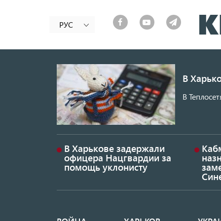
РУС
В Харько
В Теплосет
В Харькове задержали
Каб
офицера Нацгвардии за
наз
помощь уклонисту
заме
Син