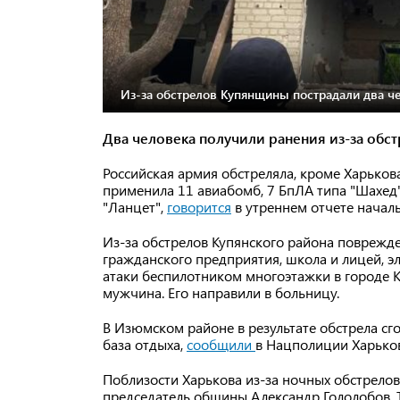
Из-за обстрелов Купянщины пострадали два че
Два человека получили ранения из-за обс
Российская армия обстреляла, кроме Харьков
применила 11 авиабомб, 7 БпЛА типа "Шахед"
"Ланцет",
говорится
в утреннем отчете начал
Из-за обстрелов Купянского района поврежд
гражданского предприятия, школа и лицей, э
атаки беспилотником многоэтажки в городе К
мужчина. Его направили в больницу.
В Изюмском районе в результате обстрела сг
база отдыха,
сообщили
в Нацполиции Харьков
Поблизости Харькова из-за ночных обстрело
председатель общины Александр Гололобов. Т