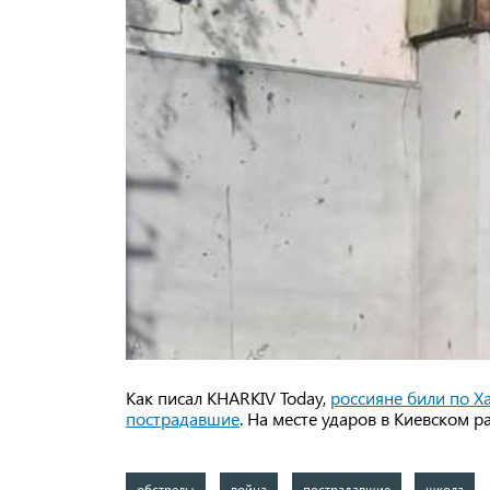
Как писал KHARKIV Today,
россияне били по Х
пострадавшие
. На месте ударов в Киевском 
обстрелы
война
пострадавшие
школа