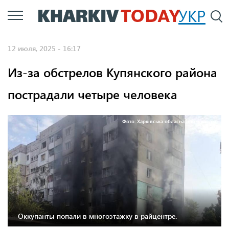
Перейти
УКР
По
к
основному
12 июля, 2025 - 16:17
содержанию
Из-за обстрелов Купянского района
пострадали четыре человека
Фото: Харківська обласна прокуратура
Оккупанты попали в многоэтажку в райцентре.