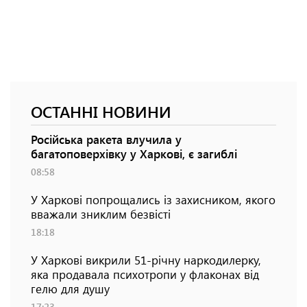
ОСТАННІ НОВИНИ
Російська ракета влучила у
багатоповерхівку у Харкові, є загиблі
08:58
У Харкові попрощались із захисником, якого
вважали зниклим безвісті
18:18
У Харкові викрили 51-річну наркодилерку,
яка продавала психотропи у флаконах від
гелю для душу
17:23