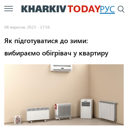
Перейти
РУС
П
до
основного
08 вересня, 2023 - 17:56
вмісту
Як підготуватися до зими:
вибираємо обігрівач у квартиру