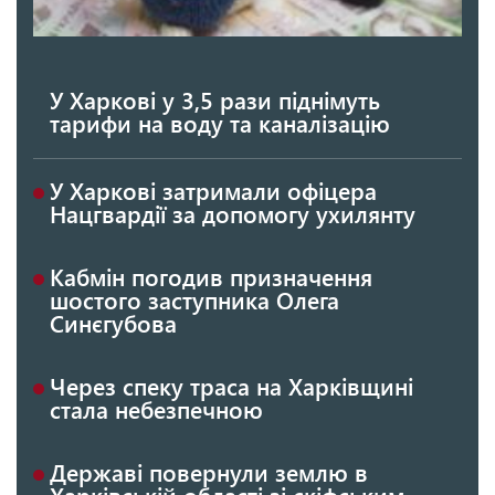
У Харкові у 3,5 рази піднімуть
тарифи на воду та каналізацію
У Харкові затримали офіцера
Нацгвардії за допомогу ухилянту
Кабмін погодив призначення
шостого заступника Олега
Синєгубова
Через спеку траса на Харківщині
стала небезпечною
Державі повернули землю в