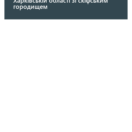
Харківській області зі скіфським
городищем