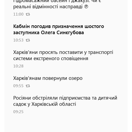
Гідромасажний басейн і джакузі: чи є
реальні відмінності насправді ℗
11:00
Кабмін погодив призначення шостого
заступника Олега Синєгубова
10:53
Харків'яни просять поставити у транспорті
системи екстреного сповіщення
10:28
Харків'янам повернули озеро
09:55
Росіяни обстріляли підприємства та дитячий
садок у Харківській області
09:25