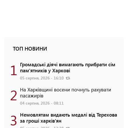
ТОП НОВИНИ
1
Громадські діячі вимагають прибрати сім
пам'ятників у Харкові
05 серпня, 2026 - 16:10
2
На Харківщині восени почнуть рахувати
пасажирів
04 серпня, 2026 - 08:11
3
Немовлятам видають медалі від Терехова
за гроші харків'ян