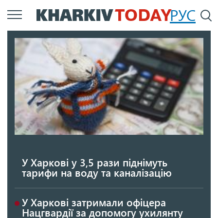
Перейти
РУС
П
до
основного
вмісту
У Харкові у 3,5 рази піднімуть
тарифи на воду та каналізацію
У Харкові затримали офіцера
Нацгвардії за допомогу ухилянту