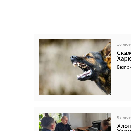
16 люто
Скаж
Харк
Безпри
05 люто
Хлоп