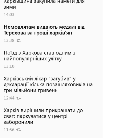
Харківщина закупила намети для
зими
14:03
Немовлятам видають медалі від
Терехова за гроші харків'ян
13:38
Поїзд з Харкова став одним з
найпопулярніших улітку
13:10
Харківський лікар "загубив" у
декларації кілька позашляховиків на
три мільйони гривень
12:44
Харків вирішили прикрашати до
свят: паркуватися у центрі
заборонили
11:56