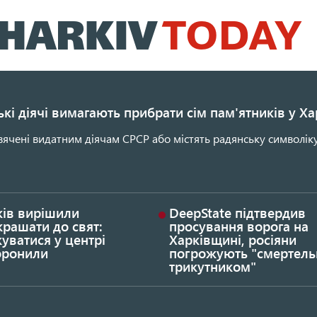
Перейти
до
основного
вмісту
кі діячі вимагають прибрати сім пам'ятників у Ха
ячені видатним діячам СРСР або містять радянську символіку
ків вирішили
DeepState підтвердив
рашати до свят:
просування ворога на
уватися у центрі
Харківщині, росіяни
оронили
погрожують "смертел
трикутником"