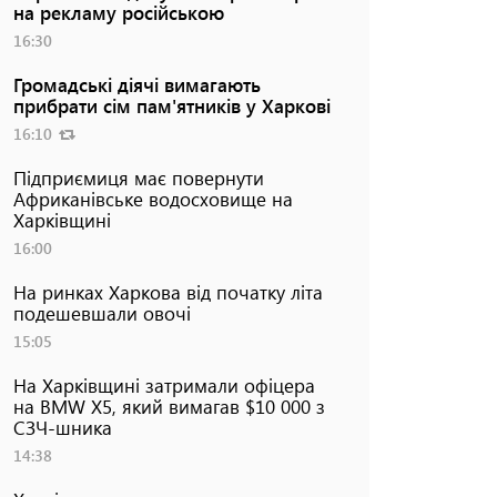
на рекламу російською
16:30
Громадські діячі вимагають
прибрати сім пам'ятників у Харкові
16:10
Підприємиця має повернути
Африканівське водосховище на
Харківщині
16:00
На ринках Харкова від початку літа
подешевшали овочі
15:05
На Харківщині затримали офіцера
на BMW Х5, який вимагав $10 000 з
СЗЧ-шника
14:38