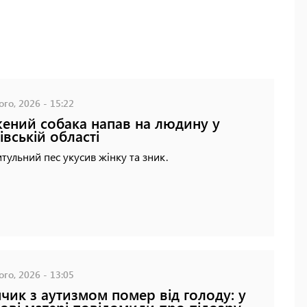
го, 2026 - 15:22
ений собака напав на людину у
івській області
тульний пес укусив жінку та зник.
го, 2026 - 13:05
чик з аутизмом помер від голоду: у