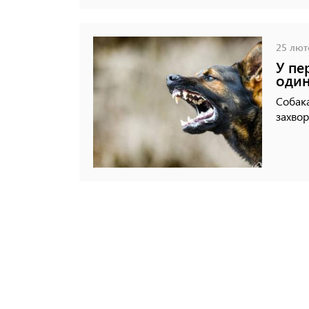
25 люто
У пе
один
Собака
захво