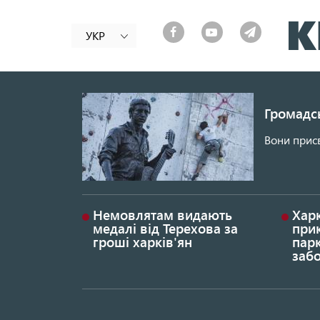
УКР
Громадсь
Вони присв
Немовлятам видають
Хар
медалі від Терехова за
прик
гроші харків'ян
парк
заб