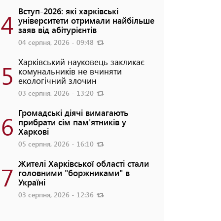
Вступ-2026: які харківські
4
університети отримали найбільше
заяв від абітурієнтів
04 серпня, 2026 - 09:48
Харківський науковець закликає
5
комунальників не вчиняти
екологічний злочин
03 серпня, 2026 - 13:20
Громадські діячі вимагають
6
прибрати сім пам'ятників у
Харкові
05 серпня, 2026 - 16:10
Жителі Харківської області стали
7
головними "боржниками" в
Україні
03 серпня, 2026 - 12:36