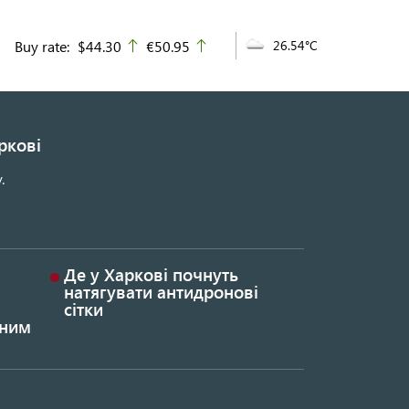
Buy rate:
$44.30
€50.95
26.54°C
up
up
ркові
.
Де у Харкові почнуть
натягувати антидронові
сітки
ьним