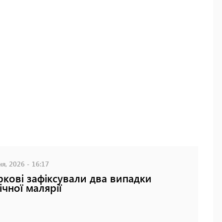
я, 2026 - 16:17
ркові зафіксували два випадки
ічної малярії