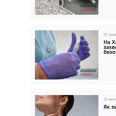
01 трав
На Х
захв
безо
29 квіт
Як з