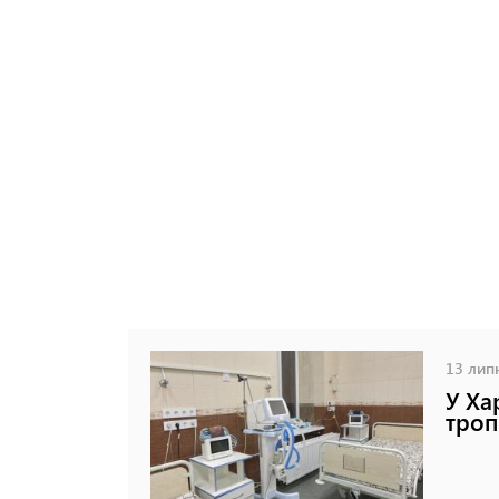
13 липн
У Ха
троп