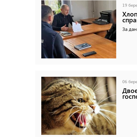
19 бере
Хлоп
спра
За дан
06 бере
Двоє
госп