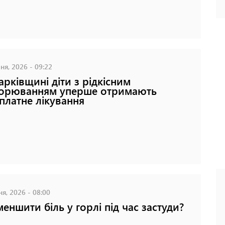
ня, 2026 - 09:22
арківщині діти з рідкісним
орюванням уперше отримають
платне лікування
ня, 2026 - 08:00
меншити біль у горлі під час застуди?