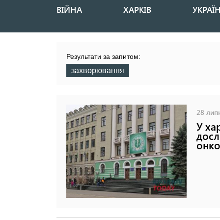
ВІЙНА
ХАРКІВ
УКРАЇ
Основная
навигация
Результати за запитом:
захворювання
28 липн
У ха
досл
онк