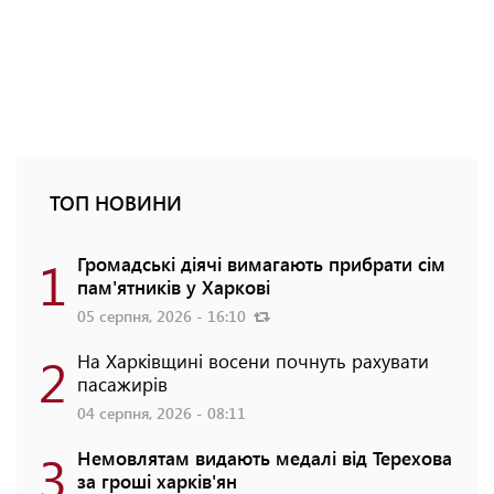
ТОП НОВИНИ
1
Громадські діячі вимагають прибрати сім
пам'ятників у Харкові
05 серпня, 2026 - 16:10
2
На Харківщині восени почнуть рахувати
пасажирів
04 серпня, 2026 - 08:11
3
Немовлятам видають медалі від Терехова
за гроші харків'ян