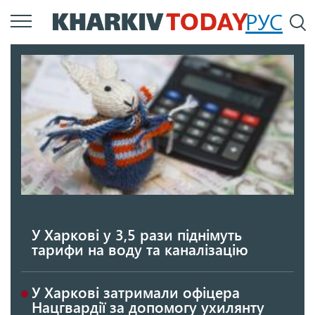
Перейти
РУС
П
до
основного
вмісту
У Харкові у 3,5 рази піднімуть
тарифи на воду та каналізацію
У Харкові затримали офіцера
Нацгвардії за допомогу ухилянту