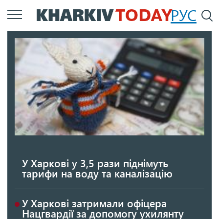
Перейти
РУС
П
до
основного
вмісту
У Харкові у 3,5 рази піднімуть
тарифи на воду та каналізацію
У Харкові затримали офіцера
Нацгвардії за допомогу ухилянту