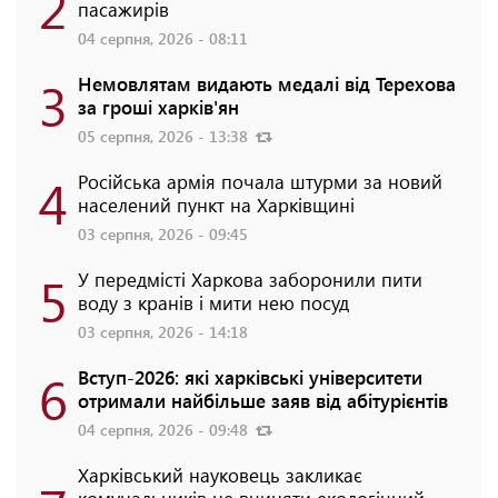
2
пасажирів
04 серпня, 2026 - 08:11
3
Немовлятам видають медалі від Терехова
за гроші харків'ян
05 серпня, 2026 - 13:38
4
Російська армія почала штурми за новий
населений пункт на Харківщині
03 серпня, 2026 - 09:45
5
У передмісті Харкова заборонили пити
воду з кранів і мити нею посуд
03 серпня, 2026 - 14:18
6
Вступ-2026: які харківські університети
отримали найбільше заяв від абітурієнтів
04 серпня, 2026 - 09:48
Харківський науковець закликає