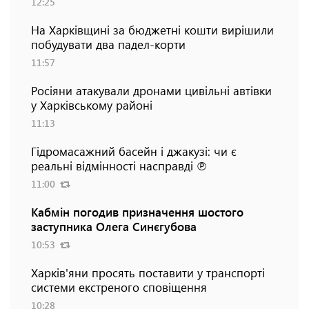
12:25
На Харківщині за бюджетні кошти вирішили
побудувати два падел-корти
11:57
Росіяни атакували дронами цивільні автівки
у Харківському районі
11:13
Гідромасажний басейн і джакузі: чи є
реальні відмінності насправді ℗
11:00
Кабмін погодив призначення шостого
заступника Олега Синєгубова
10:53
Харків'яни просять поставити у транспорті
системи екстреного сповіщення
10:28