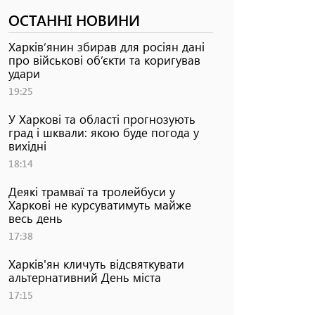
ОСТАННІ НОВИНИ
Харків’янин збирав для росіян дані
про військові об’єкти та коригував
удари
19:25
У Харкові та області прогнозують
град і шквали: якою буде погода у
вихідні
18:14
Деякі трамваї та тролейбуси у
Харкові не курсуватимуть майже
весь день
17:38
Харків'ян кличуть відсвяткувати
альтернативний День міста
17:15