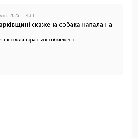
сня, 2025 - 14:11
арківщині скажена собака напала на
 встановили карантинні обмеження.