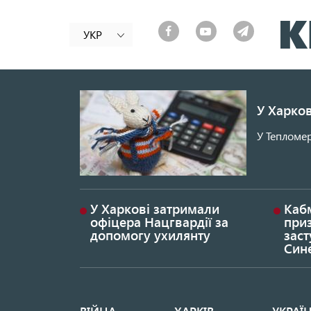
УКР
У Харков
У Тепломер
У Харкові затримали
Каб
офіцера Нацгвардії за
при
допомогу ухилянту
заст
Син