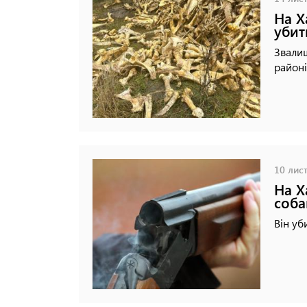
На Х
убит
Звалищ
районі
10 лист
На Х
соба
Він уб