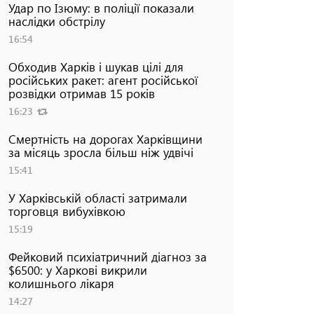
Удар по Ізюму: в поліції показали
наслідки обстрілу
16:54
Обходив Харків і шукав цілі для
російських ракет: агент російської
розвідки отримав 15 років
16:23
Смертність на дорогах Харківщини
за місяць зросла більш ніж удвічі
15:41
У Харківській області затримали
торговця вибухівкою
15:19
Фейковий психіатричний діагноз за
$6500: у Харкові викрили
колишнього лікаря
14:27