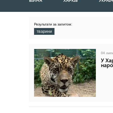
ВІЙНА
ХАРКІВ
УКРАЇ
Основная
навигация
Результати за запитом:
тварини
04 липн
У Ха
нар