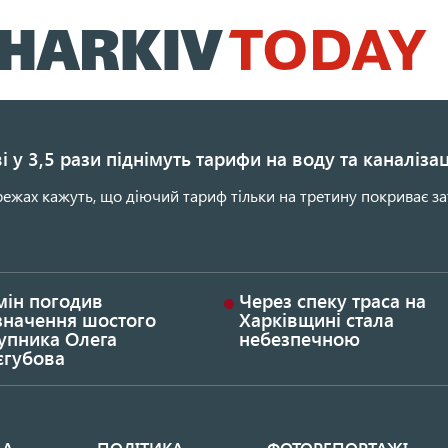
Перейти
до
основного
вмісту
і у 3,5 рази піднімуть тарифи на воду та каналіза
ежах кажуть, що діючий тариф тільки на третину покриває за
мін погодив
Через спеку траса на
значення шостого
Харківщині стала
упника Олега
небезпечною
єгубова