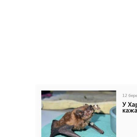
12 бере
У Ха
кажа