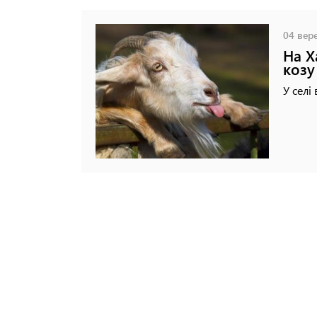
04 вере
На Х
козу
У селі