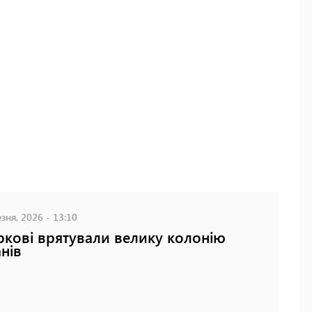
зня, 2026 - 13:10
ркові врятували велику колонію
нів