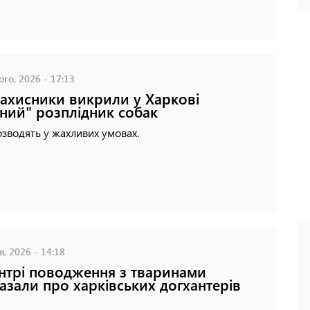
го, 2026 - 17:13
ахисники викрили у Харкові
ний" розплідник собак
озводять у жахливих умовах.
я, 2026 - 14:18
нтрі поводження з тваринами
азали про харківських догхантерів