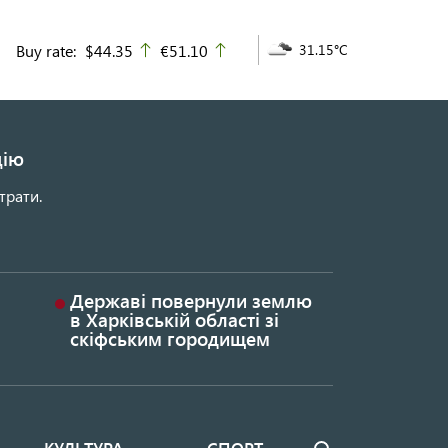
Buy rate:
$44.35
€51.10
31.15°C
up
up
цію
трати.
Державі повернули землю
в Харківській області зі
скіфським городищем