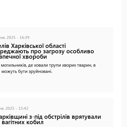
ня, 2025 - 16:39
лів Харківської області
реджають про загрозу особливо
зпечної хвороби
 могильників, де ховали трупи хворих тварин, в
і можуть бути зруйновані.
ня, 2025 - 15:42
арківщині з-під обстрілів врятували
 вагітних кобил