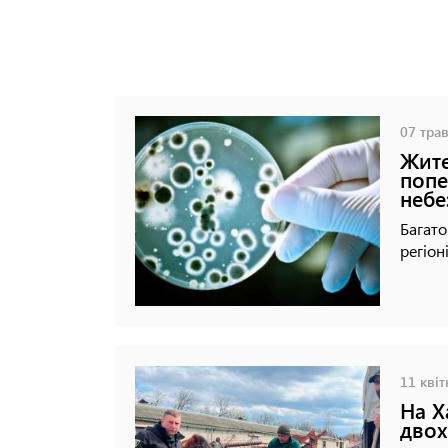
07 трав
Жите
попе
небе
Багато
регіон
11 квіт
На Х
двох