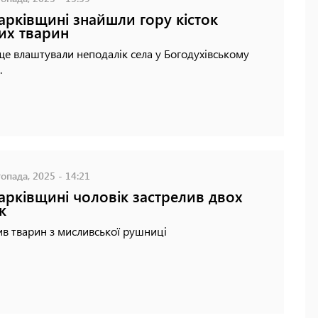
арківщині знайшли гору кісток
их тварин
е влаштували неподалік села у Богодухівському
.
опада, 2025 - 14:21
арківщині чоловік застрелив двох
к
ив тварин з мисливської рушниці