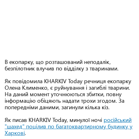
В екопарку, що розташований неподалік,
безпілотник влучив по відділку з тваринами.
Як повідомила KHARKIV Today речниця екопарку
Олена Клименко, є руйнування і загиблі тварини.
На даний момент уточнюються збитки, повну
інформацію обіцяють надати трохи згодом. За
попередніми даними, загинули кілька кіз.
Як писав KHARKIV Today, минулої ночі
російський
"шахед" поцілив по багатоквартирному будинку у
Харкові
.