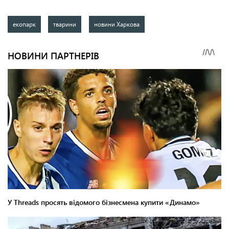
екопарк
тварини
новини Харкова