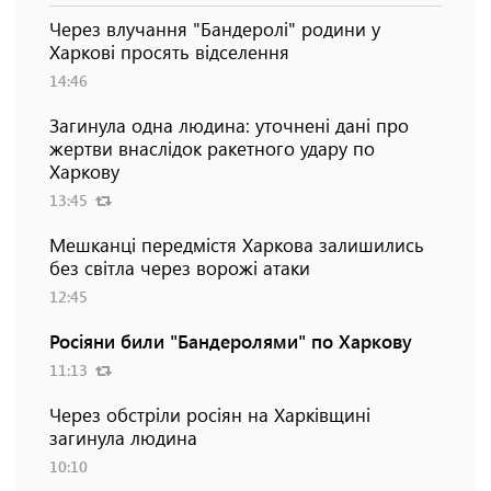
Через влучання "Бандеролі" родини у
Харкові просять відселення
14:46
Загинула одна людина: уточнені дані про
жертви внаслідок ракетного удару по
Харкову
13:45
Мешканці передмістя Харкова залишились
без світла через ворожі атаки
12:45
Росіяни били "Бандеролями" по Харкову
11:13
Через обстріли росіян на Харківщині
загинула людина
10:10