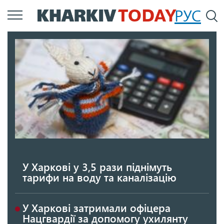
Перейти
РУС
П
до
основного
вмісту
У Харкові у 3,5 рази піднімуть
тарифи на воду та каналізацію
У Харкові затримали офіцера
Нацгвардії за допомогу ухилянту