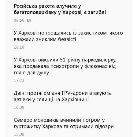
Російська ракета влучила у
багатоповерхівку у Харкові, є загиблі
08:58
У Харкові попрощались із захисником, якого
вважали зниклим безвісті
18:18
У Харкові викрили 51-річну наркодилерку,
яка продавала психотропи у флаконах від
гелю для душу
17:23
Двічі протягом дня FPV-дрони атакують
автівки у селищі на Харківщині
16:09
Семеро молодиків вчинили погром у
гуртожитку Харкова та отримали підозри
15:08