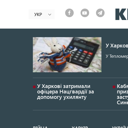
УКР
У Харков
У Тепломер
У Харкові затримали
Каб
офіцера Нацгвардії за
при
допомогу ухилянту
заст
Син