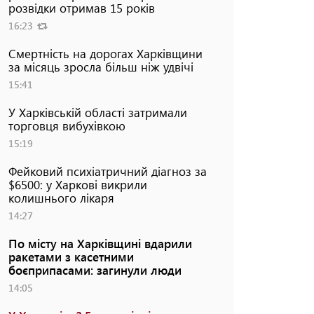
розвідки отримав 15 років
16:23
Смертність на дорогах Харківщини
за місяць зросла більш ніж удвічі
15:41
У Харківській області затримали
торговця вибухівкою
15:19
Фейковий психіатричний діагноз за
$6500: у Харкові викрили
колишнього лікаря
14:27
По місту на Харківщині вдарили
ракетами з касетними
боєприпасами: загинули люди
14:05