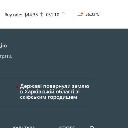
Buy rate:
$44.35
€51.10
36.33°C
up
up
цію
трати.
Державі повернули землю
в Харківській області зі
скіфським городищем