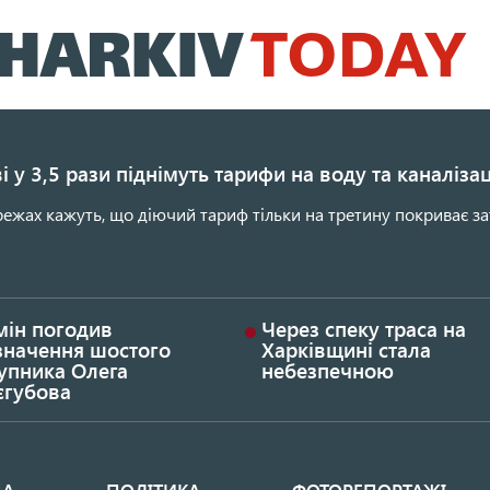
Перейти
до
основного
вмісту
і у 3,5 рази піднімуть тарифи на воду та каналіза
ежах кажуть, що діючий тариф тільки на третину покриває за
мін погодив
Через спеку траса на
значення шостого
Харківщині стала
упника Олега
небезпечною
єгубова