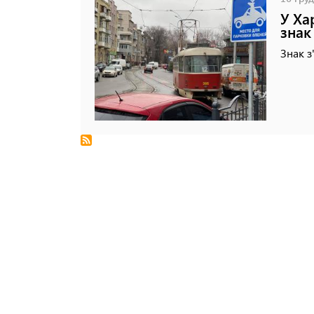
У Ха
знак
Знак з