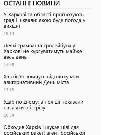
ОСТАННІ НОВИНИ
У Харкові та області прогнозують
град і шквали: якою буде погода у
вихідні
18:14
Деякі трамваї та тролейбуси у
Харкові не курсуватимуть майже
весь день
17:38
Харків'ян кличуть відсвяткувати
альтернативний День міста
17:15
Удар по Ізюму: в поліції показали
наслідки обстрілу
16:54
Обходив Харків і шукав цілі для
російських ракет: агент російської