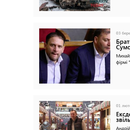
03 бере
Брат
Сумс
Михайл
фірмі 
01 люто
Ексд
звіл
Андрій