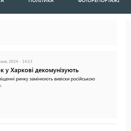
НА
ПОЛІТИКА
ФОТОРЕПОРТАЖІ
зня, 2024 - 14:13
к у Харкові декомунізують
іщенні ринку замінюють вивіски російською
.