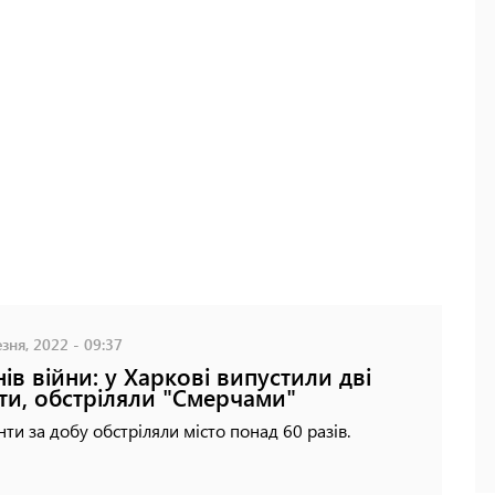
зня, 2022 - 09:37
нів війни: у Харкові випустили дві
ти, обстріляли "Смерчами"
ти за добу обстріляли місто понад 60 разів.