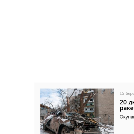
15 бере
20 д
раке
Окупан