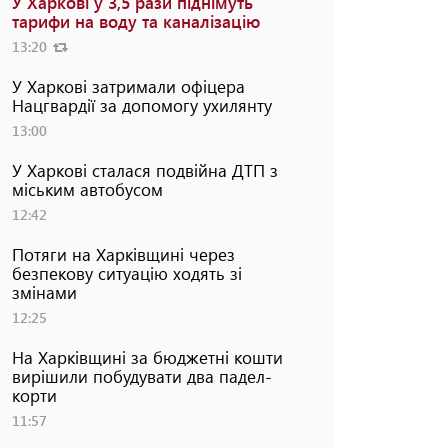
У Харкові у 3,5 рази піднімуть
тарифи на воду та каналізацію
13:20
У Харкові затримали офіцера
Нацгвардії за допомогу ухилянту
13:00
У Харкові сталася подвійна ДТП з
міським автобусом
12:42
Потяги на Харківщині через
безпекову ситуацію ходять зі
змінами
12:25
На Харківщині за бюджетні кошти
вирішили побудувати два падел-
корти
11:57