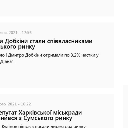
зня, 2021 - 17:56
и Добкіни стали співвласниками
ького ринку
о і Дмитро Добкіни отримали по 3,2% частки у
"Діана".
го, 2021 - 16:22
епутат Харківської міськради
ьнився з Сумського ринку
 Кудінов пішов з посади директора ринку.