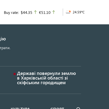
Buy rate:
$44.35
€51.10
24.59°C
up
up
цію
трати.
Державі повернули землю
в Харківській області зі
скіфським городищем