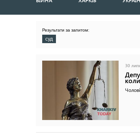
ВІЙНА
ХАРКІВ
УКРАЇ
Основная
навигация
Результати за запитом:
суд
30 липн
Депу
коли
Чолові