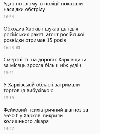
Удар по Ізюму: в поліції показали
наслідки обстрілу
16:54
Обходив Харків і шукав цілі для
російських ракет: агент російської
розвідки отримав 15 років
16:23
Смертність на дорогах Харківщини
за місяць зросла більш ніж удвічі
15:41
У Харківській області затримали
торговця вибухівкою
15:19
Фейковий психіатричний діагноз за
$6500: у Харкові викрили
колишнього лікаря
14:27