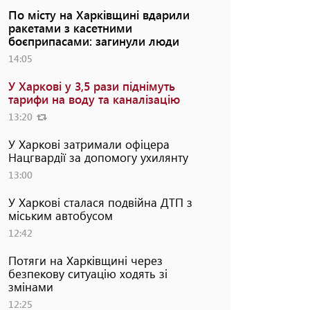
По місту на Харківщині вдарили
ракетами з касетними
боєприпасами: загинули люди
14:05
У Харкові у 3,5 рази піднімуть
тарифи на воду та каналізацію
13:20
У Харкові затримали офіцера
Нацгвардії за допомогу ухилянту
13:00
У Харкові сталася подвійна ДТП з
міським автобусом
12:42
Потяги на Харківщині через
безпекову ситуацію ходять зі
змінами
12:25