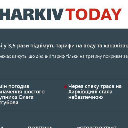
Перейти
до
основного
вмісту
і у 3,5 рази піднімуть тарифи на воду та каналіза
ежах кажуть, що діючий тариф тільки на третину покриває за
мін погодив
Через спеку траса на
значення шостого
Харківщині стала
упника Олега
небезпечною
єгубова