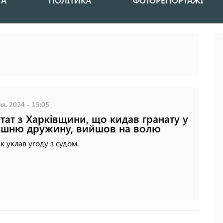
НА
ПОЛІТИКА
ФОТОРЕПОРТАЖІ
я, 2024 - 15:05
тат з Харківщини, що кидав гранату у
шню дружину, вийшов на волю
к уклав угоду з судом.