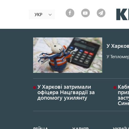
УКР
У Харков
У Тепломер
У Харкові затримали
Каб
офіцера Нацгвардії за
при
допомогу ухилянту
заст
Син