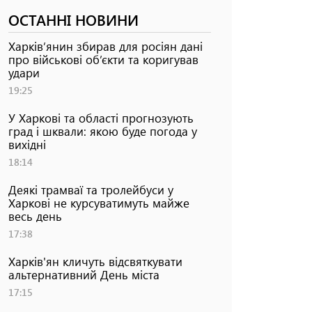
ОСТАННІ НОВИНИ
Харків’янин збирав для росіян дані
про військові об’єкти та коригував
удари
19:25
У Харкові та області прогнозують
град і шквали: якою буде погода у
вихідні
18:14
Деякі трамваї та тролейбуси у
Харкові не курсуватимуть майже
весь день
17:38
Харків'ян кличуть відсвяткувати
альтернативний День міста
17:15