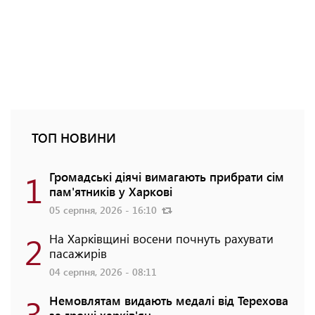
ТОП НОВИНИ
1
Громадські діячі вимагають прибрати сім
пам'ятників у Харкові
05 серпня, 2026 - 16:10
2
На Харківщині восени почнуть рахувати
пасажирів
04 серпня, 2026 - 08:11
3
Немовлятам видають медалі від Терехова
за гроші харків'ян