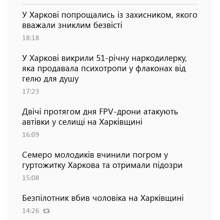
У Харкові попрощались із захисником, якого
вважали зниклим безвісті
18:18
У Харкові викрили 51-річну наркодилерку,
яка продавала психотропи у флаконах від
гелю для душу
17:23
Двічі протягом дня FPV-дрони атакують
автівки у селищі на Харківщині
16:09
Семеро молодиків вчинили погром у
гуртожитку Харкова та отримали підозри
15:08
Безпілотник вбив чоловіка на Харківщині
14:26