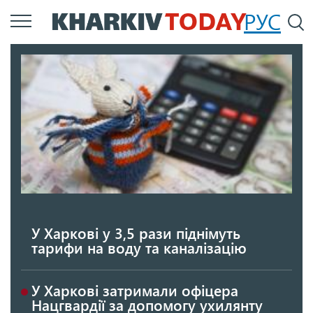
Перейти
РУС
П
до
основного
вмісту
У Харкові у 3,5 рази піднімуть
тарифи на воду та каналізацію
У Харкові затримали офіцера
Нацгвардії за допомогу ухилянту