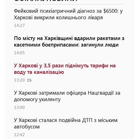
Фейковий психіатричний діагноз за $6500: у
Харкові викрили колишнього лікаря
14:27
По місту на Харківщині вдарили ракетами з
касетними боєприпасами: загинули люди
14:05
У Харкові у 3,5 рази піднімуть тарифи на
воду та каналізацію
13:20
У Харкові затримали офіцера Нацгвардії за
допомогу ухилянту
13:00
У Харкові сталася подвійна ДТП з міським
автобусом
12:42