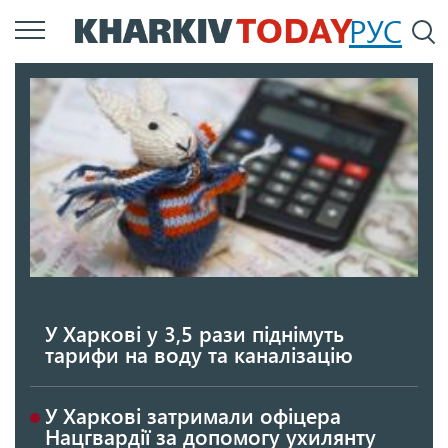
Перейти
РУС
П
до
основного
вмісту
У Харкові у 3,5 рази піднімуть
тарифи на воду та каналізацію
У Харкові затримали офіцера
Нацгвардії за допомогу ухилянту