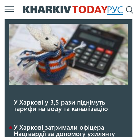
Перейти
РУС
П
до
основного
вмісту
У Харкові у 3,5 рази піднімуть
тарифи на воду та каналізацію
У Харкові затримали офіцера
Нацгвардії за допомогу ухилянту