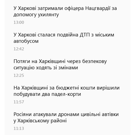
У Харкові затримали офіцера Нацгвардії за
допомогу ухилянту
13:00
У Харкові сталася подвійна ДТП з міським
автобусом
12:42
Потяги на Харківщині через безпекову
ситуацію ходять зі змінами
12:25
На Харківщині за бюджетні кошти вирішили
побудувати два падел-корти
11:57
Росіяни атакували дронами цивільні автівки
у Харківському районі
11:13