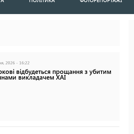
НА
ПОЛІТИКА
ФОТОРЕПОРТАЖІ
я, 2026 - 16:22
ркові відбудеться прощання з убитим
янами викладачем ХАІ