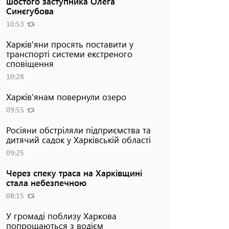
шостого заступника Олега
Синєгубова
10:53
Харків'яни просять поставити у
транспорті системи екстреного
сповіщення
10:28
Харків'янам повернули озеро
09:55
Росіяни обстріляли підприємства та
дитячий садок у Харківській області
09:25
Через спеку траса на Харківщині
стала небезпечною
08:15
У громаді поблизу Харкова
попрощаються з водієм