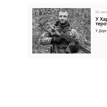
02 люто
У Ха
теро
У Дерг