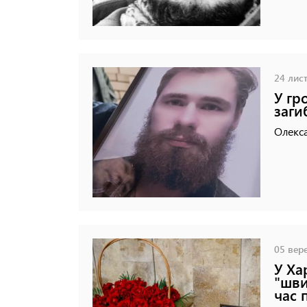
24 лист
У гр
заги
Олекс
05 вере
У Ха
"шви
час 