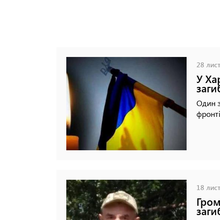
28 лист
У Ха
заги
Один з
фронті
18 лист
Гром
заги