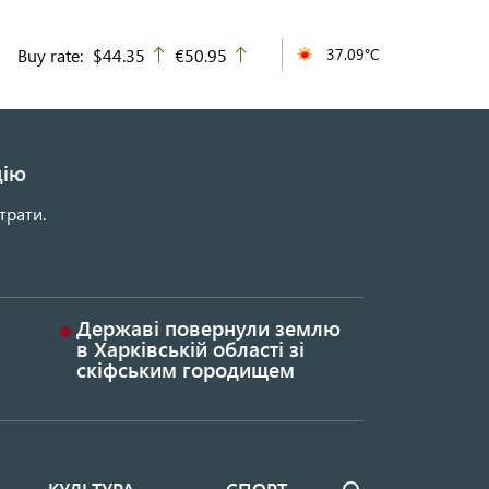
Buy rate:
$44.35
€50.95
37.09°C
up
up
цію
трати.
Державі повернули землю
в Харківській області зі
скіфським городищем