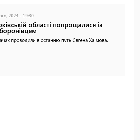
го, 2024 - 19:30
рківській області попрощалися із
боронівцем
ачах проводили в останню путь Євгена Хаімова.