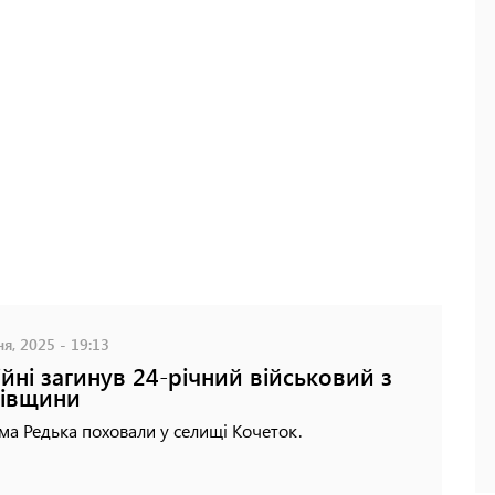
я, 2025 - 19:13
ійні загинув 24-річний військовий з
ківщини
а Редька поховали у селищі Кочеток.