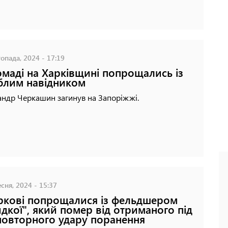
опада, 2024 - 17:19
омаді на Харківщині попрощались із
блим навідником
андр Черкашин загинув на Запоріжжі.
сня, 2024 - 15:37
ркові попрощалися із фельдшером
дкої", який помер від отриманого під
повторного удару поранення