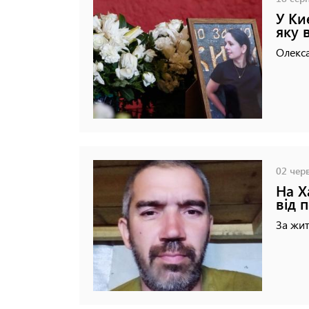
У Ки
яку 
Олекс
02 черв
На Х
від 
За жит