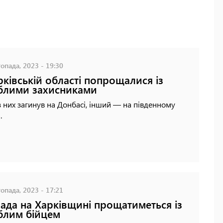
опада, 2023 - 19:30
рківській області попрощалися із
блими захисниками
 них загинув на Донбасі, інший — на південному
.
опада, 2023 - 17:21
ада на Харківщині прощатиметься із
блим бійцем