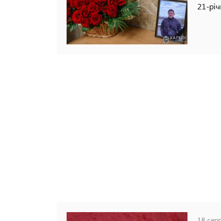
21-річ
18 серп