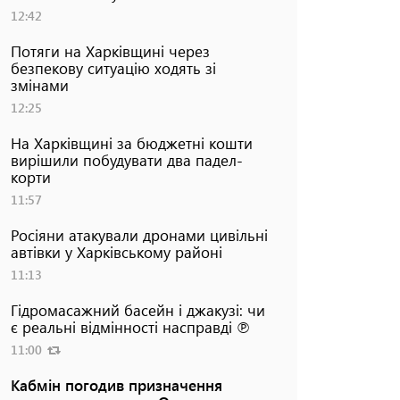
12:42
Потяги на Харківщині через
безпекову ситуацію ходять зі
змінами
12:25
На Харківщині за бюджетні кошти
вирішили побудувати два падел-
корти
11:57
Росіяни атакували дронами цивільні
автівки у Харківському районі
11:13
Гідромасажний басейн і джакузі: чи
є реальні відмінності насправді ℗
11:00
Кабмін погодив призначення