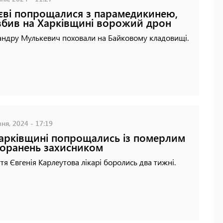
єві попрощалися з парамедикинею,
вбив на Харківщині ворожий дрон
андру Мулькевич поховали на Байковому кладовищі.
ня, 2024 - 17:19
арківщині попрощались із померлим
поранень захисником
тя Євгенія Карлеутова лікарі боролись два тижні.