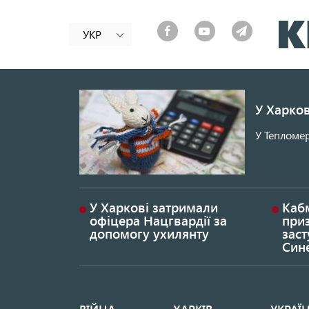
УКР
У Харков
У Тепломер
У Харкові затримали
Каб
офіцера Нацгвардії за
при
допомогу ухилянту
заст
Син