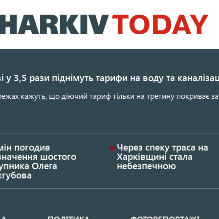
Перейти
до
основного
вмісту
і у 3,5 рази піднімуть тарифи на воду та каналіза
ежах кажуть, що діючий тариф тільки на третину покриває за
мін погодив
Через спеку траса на
значення шостого
Харківщині стала
упника Олега
небезпечною
єгубова