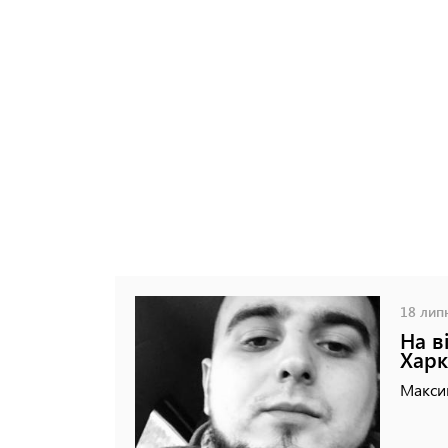
18 липн
На в
Хар
Максим