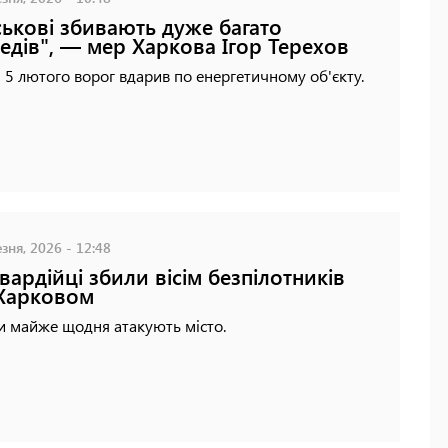
ськові збивають дуже багато
едів", — мер Харкова Ігор Терехов
 5 лютого ворог вдарив по енергетичному об'єкту.
зня, 2026 - 12:48
вардійці збили вісім безпілотників
Харковом
и майже щодня атакують місто.