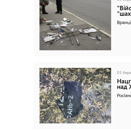
"Вій
"шах
Вранці
03 бере
Нацг
над 
Росіян