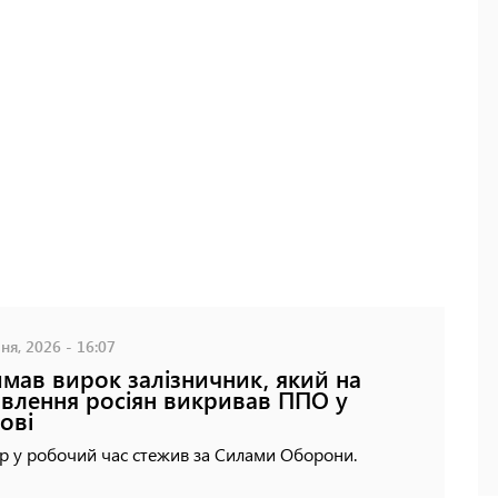
ня, 2026 - 16:07
мав вирок залізничник, який на
влення росіян викривав ППО у
ові
р у робочий час стежив за Силами Оборони.