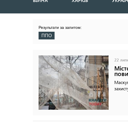
ВІЙНА
ХАРКІВ
УКРАЇ
Основная
навигация
Результати за запитом:
ППО
22 липн
Міст
пови
Маскув
захист