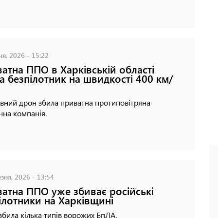
ня, 2026 - 15:22
атна ППО в Харківській області
а безпілотник на швидкості 400 км/
вний дрон збила приватна протиповітряна
на компанія.
зня, 2026 - 13:54
атна ППО уже збиває російські
ілотники на Харківщині
збила кілька типів ворожих БпЛА.