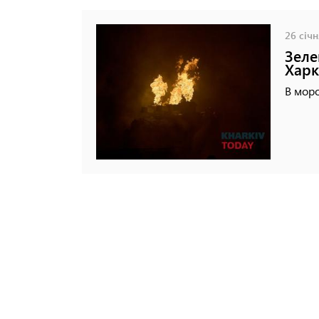
26 січн
Зеле
Харк
В моро