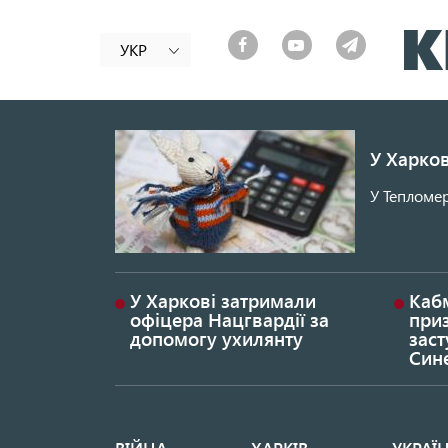
УКР
У Харков
У Тепломер
У Харкові затримали
Каб
офіцера Нацгвардії за
при
допомогу ухилянту
заст
Син