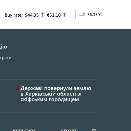
Buy rate:
$44.35
€51.10
36.33°C
up
up
цію
трати.
Державі повернули землю
в Харківській області зі
скіфським городищем