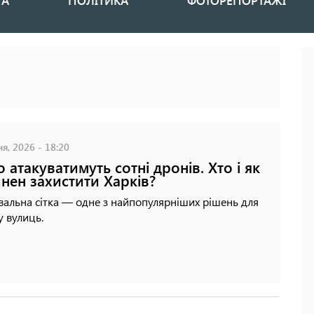
НА
ПОЛІТИКА
ФОТОРЕПОРТАЖІ
я, 2026 - 18:20
о атакуватимуть сотні дронів. Хто і як
нен захистити Харків?
альна сітка — одне з найпопулярніших рішень для
у вулиць.