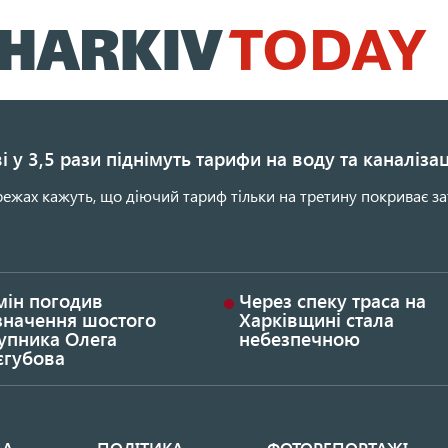
Перейти
до
основного
вмісту
і у 3,5 рази піднімуть тарифи на воду та каналіза
ежах кажуть, що діючий тариф тільки на третину покриває за
мін погодив
Через спеку траса на
значення шостого
Харківщині стала
упника Олега
небезпечною
єгубова