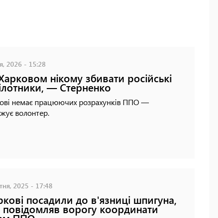
я, 2026 - 15:28
Харковом нікому збивати російські
ілотники, — Стерненко
кові немає працюючих розрахунків ППО —
жує волонтер.
ня, 2025 - 17:48
ркові посадили до в'язниці шпигуна,
 повідомляв ворогу координати