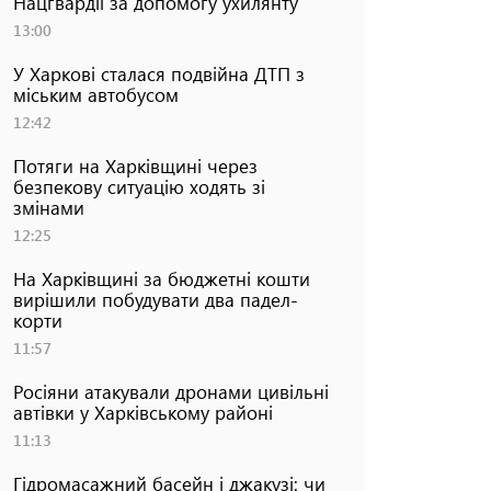
Нацгвардії за допомогу ухилянту
13:00
У Харкові сталася подвійна ДТП з
міським автобусом
12:42
Потяги на Харківщині через
безпекову ситуацію ходять зі
змінами
12:25
На Харківщині за бюджетні кошти
вирішили побудувати два падел-
корти
11:57
Росіяни атакували дронами цивільні
автівки у Харківському районі
11:13
Гідромасажний басейн і джакузі: чи