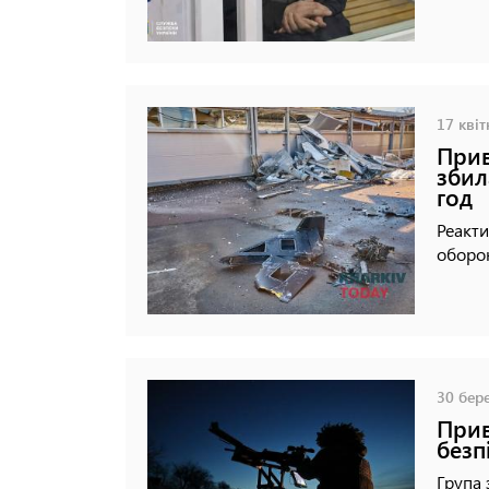
17 квіт
Прив
збил
год
Реакти
оборон
30 бере
Прив
безп
Група 