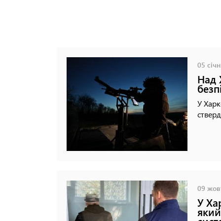
05 січн
Над 
безп
У Хар
стверд
09 жовт
У Ха
який