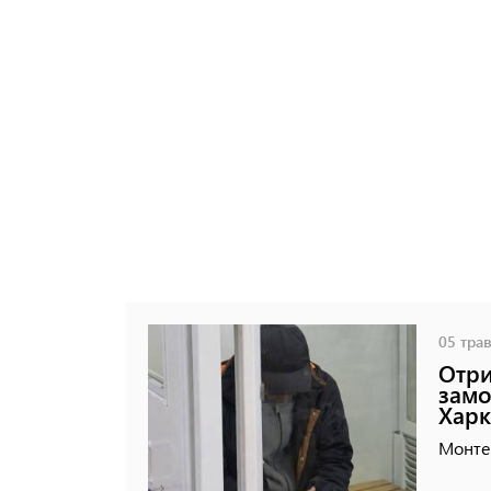
05 трав
Отри
замо
Харк
Монте