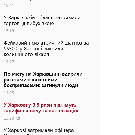
15:41
У Харківській області затримали
торговця вибухівкою
15:19
Фейковий психіатричний діагноз за
$6500: у Харкові викрили
колишнього лікаря
14:27
По місту на Харківщині вдарили
ракетами з касетними
боєприпасами: загинули люди
14:05
У Харкові у 3,5 рази піднімуть
тарифи на воду та каналізацію
13:20
У Харкові затримали офіцера