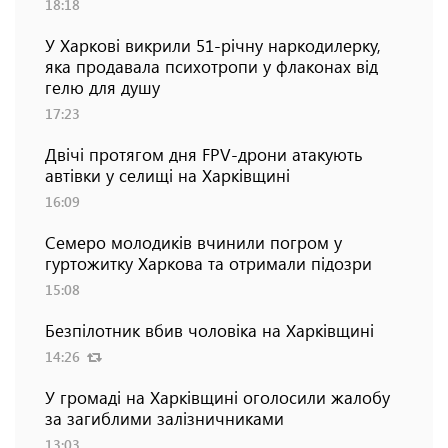
18:18
У Харкові викрили 51-річну наркодилерку,
яка продавала психотропи у флаконах від
гелю для душу
17:23
Двічі протягом дня FPV-дрони атакують
автівки у селищі на Харківщині
16:09
Семеро молодиків вчинили погром у
гуртожитку Харкова та отримали підозри
15:08
Безпілотник вбив чоловіка на Харківщині
14:26
У громаді на Харківщині оголосили жалобу
за загиблими залізничниками
13:03