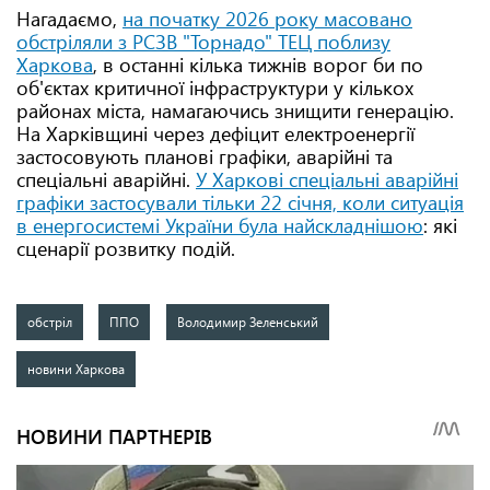
Нагадаємо,
на початку 2026 року масовано
обстріляли з РСЗВ "Торнадо" ТЕЦ поблизу
Харкова
, в останні кілька тижнів ворог би по
об'єктах критичної інфраструктури у кількох
районах міста, намагаючись знищити генерацію.
На Харківщині через дефіцит електроенергії
застосовують планові графіки, аварійні та
спеціальні аварійні.
У Харкові спеціальні аварійні
графіки застосували тільки 22 січня, коли ситуація
в енергосистемі України була найскладнішою
: які
сценарії розвитку подій.
обстріл
ППО
Володимир Зеленський
новини Харкова