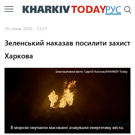
Перейти
РУС
П
до
основного
26 січня, 2026 - 15:23
вмісту
Зеленський наказав посилити захист
Харкова
Ілюстративне фото: Cергій Козлов/KHARKIV Today
В морози окупанти масовано атакували енергетику міста.