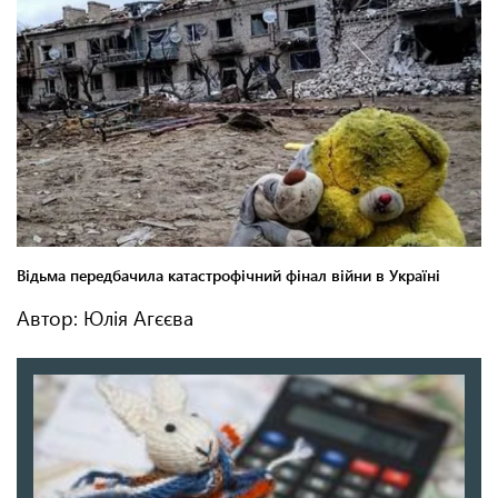
Автор: Юлія Агєєва