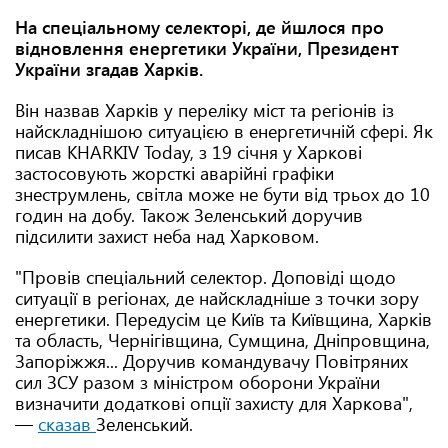
На спеціальному селекторі, де йшлося про
відновлення енергетики України, Президент
України згадав Харків.
Він назвав Харків у переліку міст та регіонів із
найскладнішою ситуацією в енергетичній сфері. Як
писав KHARKIV Today, з 19 січня у Харкові
застосовують жорсткі аварійні графіки
знеструмлень, світла може не бути від трьох до 10
годин на добу. Також Зеленський доручив
підсилити захист неба над Харковом.
"Провів спеціальний селектор. Доповіді щодо
ситуації в регіонах, де найскладніше з точки зору
енергетики. Передусім це Київ та Київщина, Харків
та область, Чернігівщина, Сумщина, Дніпровщина,
Запоріжжя... Доручив командувачу Повітряних
сил ЗСУ разом з міністром оборони України
визначити додаткові опції захисту для Харкова",
—
сказав
Зеленський.