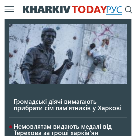
Перейти
РУС
П
до
основного
вмісту
Громадські діячі вимагають
прибрати сім пам'ятників у Харкові
Немовлятам видають медалі від
Терехова за гроші харків'ян