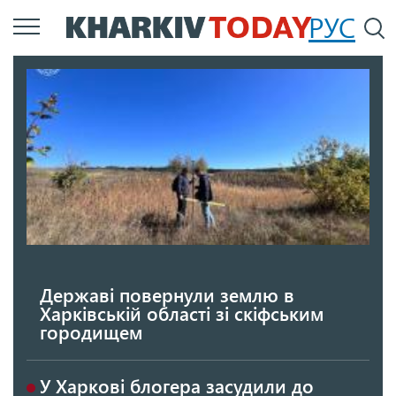
Перейти
РУС
П
до
основного
вмісту
Державі повернули землю в
Харківській області зі скіфським
городищем
У Харкові блогера засудили до