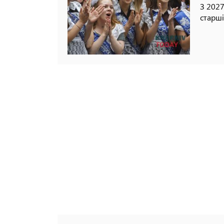
З 2027
старші