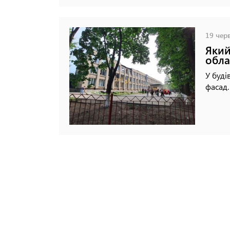
19 черв
Який
обла
У буді
фасад.