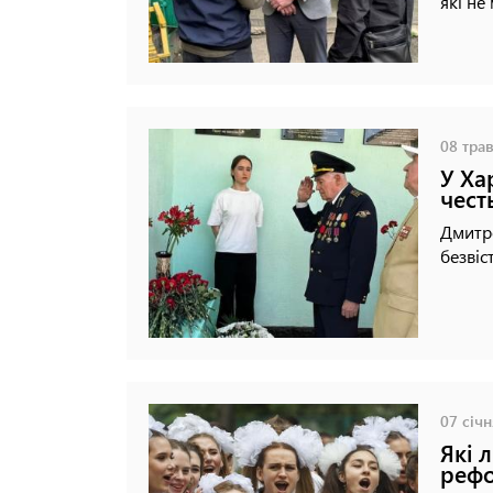
які не
08 трав
У Ха
чест
Дмитр
безвіс
07 січн
Які 
рефо