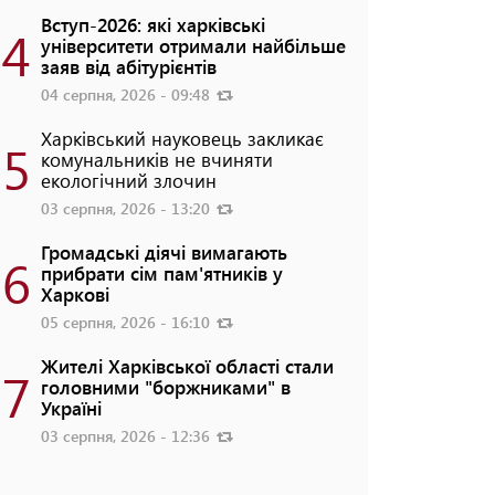
Вступ-2026: які харківські
4
університети отримали найбільше
заяв від абітурієнтів
04 серпня, 2026 - 09:48
Харківський науковець закликає
5
комунальників не вчиняти
екологічний злочин
03 серпня, 2026 - 13:20
Громадські діячі вимагають
6
прибрати сім пам'ятників у
Харкові
05 серпня, 2026 - 16:10
Жителі Харківської області стали
7
головними "боржниками" в
Україні
03 серпня, 2026 - 12:36