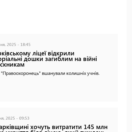
ня, 2025 - 18:45
рківському ліцеї відкрили
ріальні дошки загиблим на війні
скникам
ї "Правоохоронець" вшанували колишніх учнів.
ня, 2025 - 09:53
арківщині хочуть витратити 145 млн