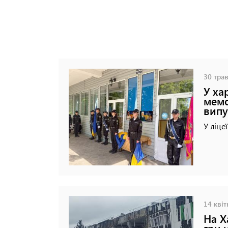
30 трав
У ха
мемо
випу
У ліце
14 квіт
На Х