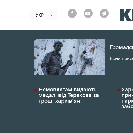
УКР
Громадсь
Вони присв
Немовлятам видають
Хар
медалі від Терехова за
прик
гроші харків'ян
парк
заб