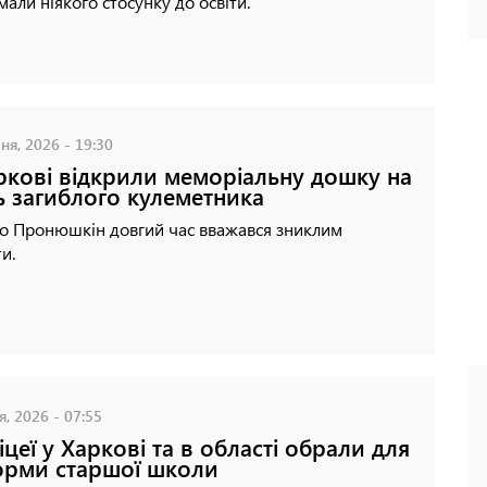
 мали ніякого стосунку до освіти.
ня, 2026 - 19:30
ркові відкрили меморіальну дошку на
ь загиблого кулеметника
о Пронюшкін довгий час вважався зниклим
ти.
я, 2026 - 07:55
ліцеї у Харкові та в області обрали для
рми старшої школи