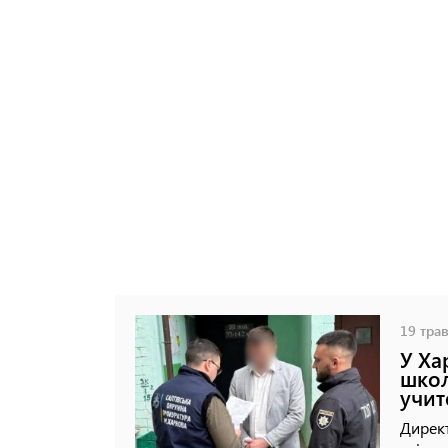
19 трав
У Ха
школ
учит
Директ