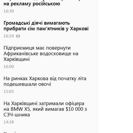
на рекламу російською
16:30
Громадські діячі вимагають
прибрати сім пам'ятників у Харкові
16:10
Підприємиця має повернути
Африканівське водосховище на
Харківщині
16:00
На ринках Харкова від початку літа
подешевшали овочі
15:05
На Харківщині затримали офіцера
на BMW Х5, який вимагав $10 000 з
СЗЧ-шника
14:38