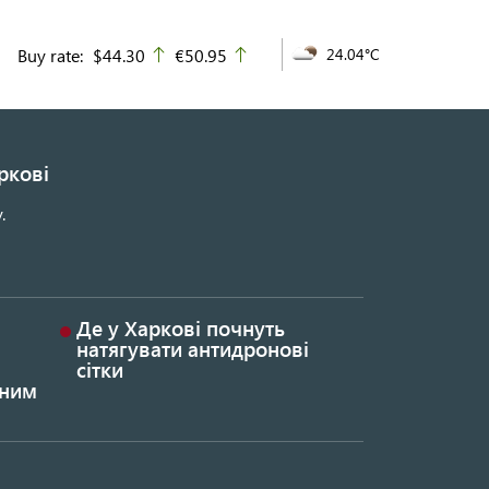
Buy rate:
$44.30
€50.95
24.04°C
up
up
ркові
.
Де у Харкові почнуть
натягувати антидронові
сітки
ьним