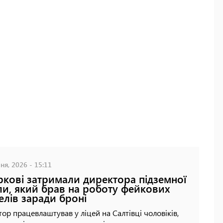
ня, 2026 - 15:11
ркові затримали директора підземної
и, який брав на роботу фейкових
елів заради броні
ор працевлаштував у ліцей на Салтівці чоловіків,