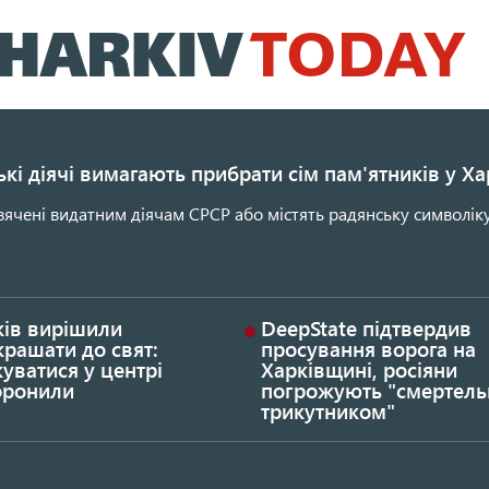
Перейти
до
основного
вмісту
кі діячі вимагають прибрати сім пам'ятників у Ха
ячені видатним діячам СРСР або містять радянську символіку
ків вирішили
DeepState підтвердив
рашати до свят:
просування ворога на
уватися у центрі
Харківщині, росіяни
оронили
погрожують "смертел
трикутником"