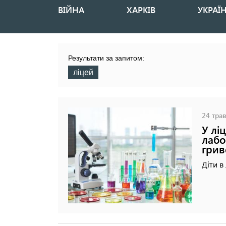
ВІЙНА
ХАРКІВ
УКРАЇ
Основная
навигация
Результати за запитом:
ліцей
24 трав
У лі
лабо
грив
Діти в