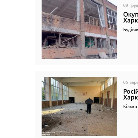
09 груд
Окуп
Харк
Будівл
05 вере
Росі
Харк
Кілька