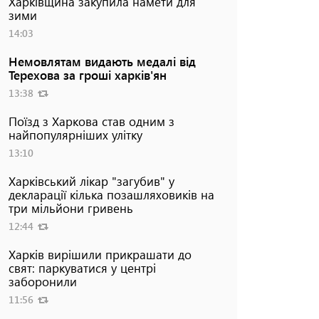
Харківщина закупила намети для
зими
14:03
Немовлятам видають медалі від
Терехова за гроші харків'ян
13:38
Поїзд з Харкова став одним з
найпопулярніших улітку
13:10
Харківський лікар "загубив" у
декларації кілька позашляховиків на
три мільйони гривень
12:44
Харків вирішили прикрашати до
свят: паркуватися у центрі
заборонили
11:56