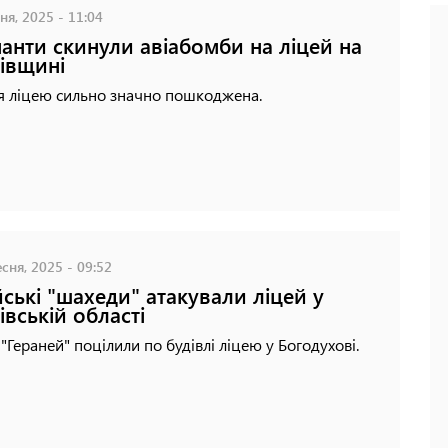
ня, 2025 - 11:04
анти скинули авіабомби на ліцей на
івщині
я ліцею сильно значно пошкоджена.
сня, 2025 - 09:52
йські "шахеди" атакували ліцей у
івській області
 "Гераней" поцілили по будівлі ліцею у Богодухові.