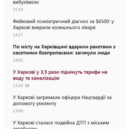
вибухівкою
15:19
Фейковий психіатричний діагноз за $6500: у
Харкові викрили колишнього лікаря
14:27
По місту на Харківщині вдарили ракетами з
касетними боєприпасами: загинули люди
14:05
У Харкові у 3,5 рази піднімуть тарифи на
воду та каналізацію
13:20
У Харкові затримали офіцера Нацгвардії за
допомогу ухилянту
13:00
У Харкові сталася подвійна ДТП з міським
автобусом