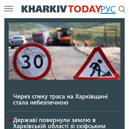
Перейти
РУС
П
до
основного
вмісту
Через спеку траса на Харківщині
стала небезпечною
Державі повернули землю в
Харківській області зі скіфським