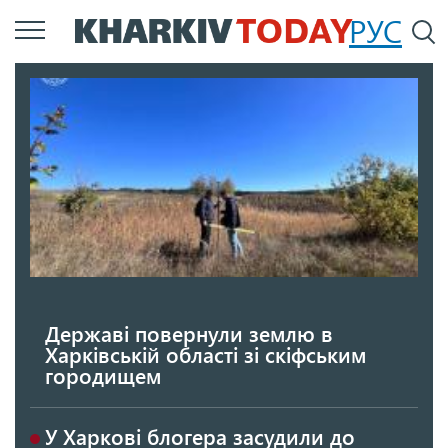
Перейти
РУС
П
до
основного
вмісту
Державі повернули землю в
Харківській області зі скіфським
городищем
У Харкові блогера засудили до