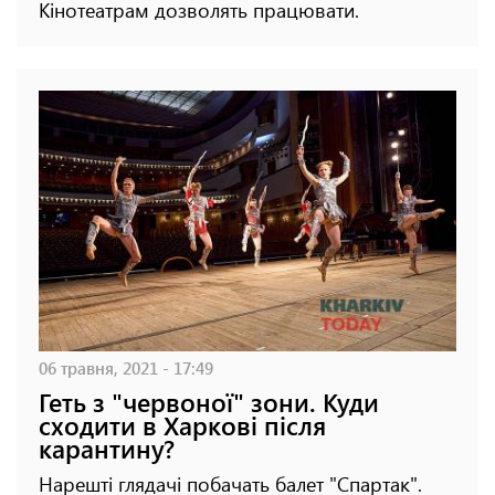
Кінотеатрам дозволять працювати.
06 травня, 2021 - 17:49
Геть з "червоної" зони. Куди
сходити в Харкові після
карантину?
Нарешті глядачі побачать балет "Спартак".