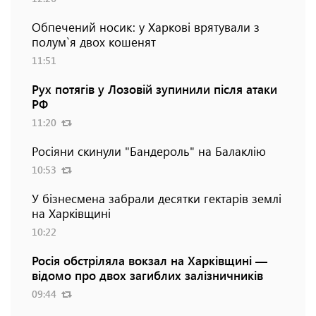
Обпечений носик: у Харкові врятували з
полум`я двох кошенят
11:51
Рух потягів у Лозовій зупинили після атаки
РФ
11:20
Росіяни скинули "Бандероль" на Балаклію
10:53
У бізнесмена забрали десятки гектарів землі
на Харківщині
10:22
Росія обстріляла вокзал на Харківщині —
відомо про двох загиблих залізничників
09:44