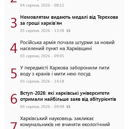
04 серпня, 2026 - 08:11
3
Немовлятам видають медалі від Терехова
за гроші харків'ян
05 серпня, 2026 - 13:38
4
Російська армія почала штурми за новий
населений пункт на Харківщині
03 серпня, 2026 - 09:45
5
У передмісті Харкова заборонили пити
воду з кранів і мити нею посуд
03 серпня, 2026 - 14:18
6
Вступ-2026: які харківські університети
отримали найбільше заяв від абітурієнтів
04 серпня, 2026 - 09:48
Харківський науковець закликає
7
комунальників не вчиняти екологічний