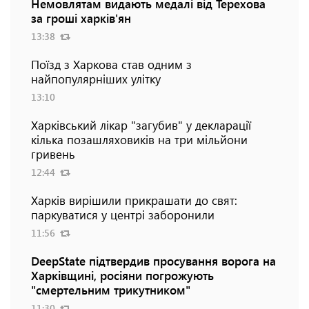
Немовлятам видають медалі від Терехова
за гроші харків'ян
13:38
Поїзд з Харкова став одним з
найпопулярніших улітку
13:10
Харківський лікар "загубив" у декларації
кілька позашляховиків на три мільйони
гривень
12:44
Харків вирішили прикрашати до свят:
паркуватися у центрі заборонили
11:56
DeepState підтвердив просування ворога на
Харківщині, росіяни погрожують
"смертельним трикутником"
11:30