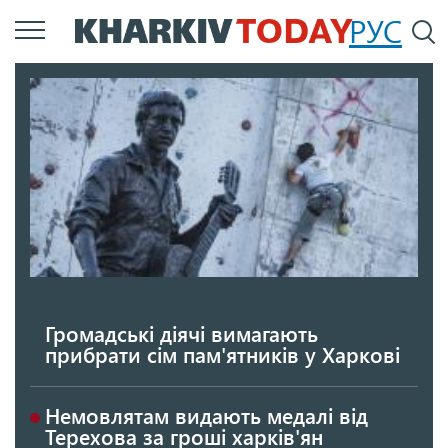
Перейти
РУС
П
до
основного
вмісту
Громадські діячі вимагають
прибрати сім пам'ятників у Харкові
Немовлятам видають медалі від
Терехова за гроші харків'ян