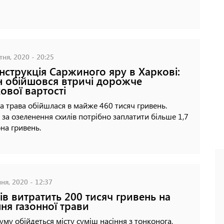
ня, 2020 - 20:25
нструкція Саржиного яру в Харкові:
н обійшовся втричі дорожче
ової вартості
а трава обійшлася в майже 460 тисяч гривень.
 за озеленення схилів потрібно заплатити більше 1,7
на гривень.
ня, 2020 - 12:37
ів витратить 200 тисяч гривень на
ння газонної трави
уму обійдеться місту суміш насіння з тонконога,