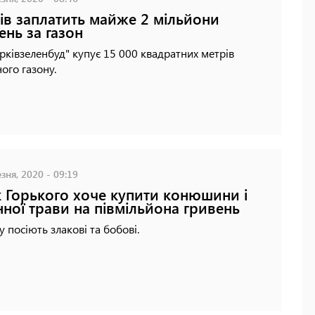
ів заплатить майже 2 мільйони
ень за газон
рківзеленбуд" купує 15 000 квадратних метрів
ого газону.
зня, 2020 - 09:19
 Горького хоче купити конюшини і
нної трави на півмільйона гривень
у посіють злакові та бобові.