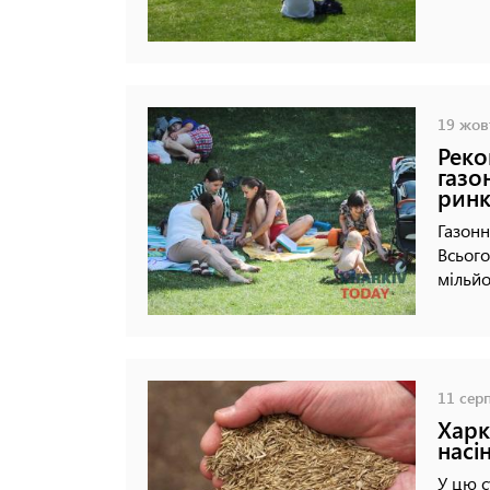
19 жовт
Реко
газо
ринк
Газонн
Всього
мільйо
11 серп
Харк
насі
У цю с