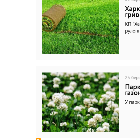
Харк
грив
КП "Ха
рулонн
25 бере
Парк
газо
У парк