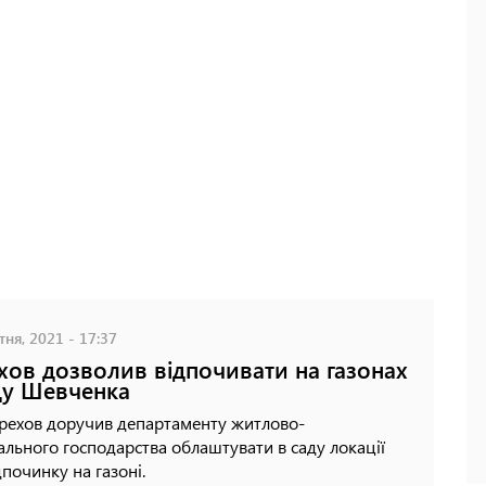
ня, 2021 - 17:37
хов дозволив відпочивати на газонах
ду Шевченка
ерехов доручив департаменту житлово-
льного господарства облаштувати в саду локації
дпочинку на газоні.