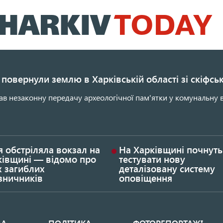
Перейти
до
основного
вмісту
повернули землю в Харківській області зі скіфс
ав незаконну передачу археологічної пам'ятки у комунальну в
я обстріляла вокзал на
На Харківщині почнуть
ківщині — відомо про
тестувати нову
х загиблих
деталізовану систему
зничників
оповіщення