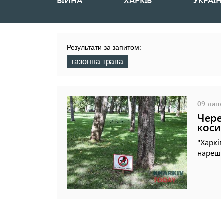
ВІЙНА
ХАРКІВ
УКРАЇ
Основная
навигация
Результати за запитом:
газонна трава
09 липн
Чере
коси
"Харкі
нарешт