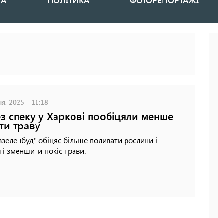
НА
ПОЛІТИКА
ФОТОРЕПОРТАЖІ
я, 2025 - 11:18
з спеку у Харкові пообіцяли менше
ти траву
взеленбуд" обіцяє більше поливати рослини і
і зменшити покіс трави.