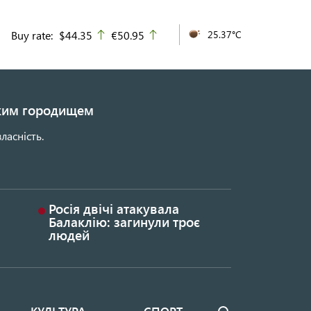
Buy rate:
$44.35
€50.95
25.37°C
up
up
ьким городищем
ласність.
Росія двічі атакувала
Балаклію: загинули троє
людей