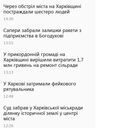
Через обстріл міста на Харківщині
постраждали шестеро людей
14:30
Сапери забрали залишки ракети з
підприємства в Богодухові
13:55
У прикордонній громаді на
Харківщині вирішили витратити 1,7
млн гривень на ремонт сільради
13:13
У Харкові затримали фейкового
рятувальника
12:48
Суд забрав у Харківської міськради
ділянку історичної землі у центрі
міста
12:26