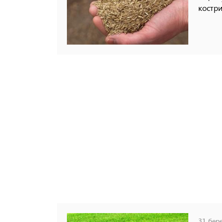
костри
31 бере