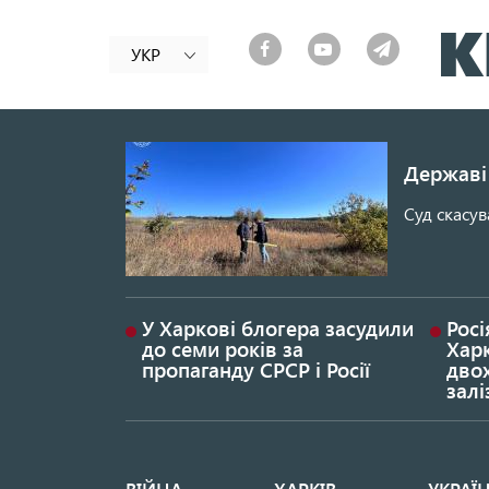
УКР
Державі 
Суд скасув
У Харкові блогера засудили
Росі
до семи років за
Хар
пропаганду СРСР і Росії
дво
залі