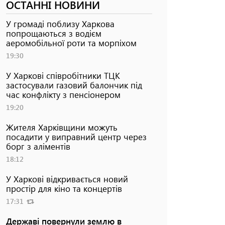
ОСТАННІ НОВИНИ
У громаді поблизу Харкова
попрощаються з водієм
аеромобільної роти та морпіхом
19:30
У Харкові співробітники ТЦК
застосували газовий балончик під
час конфлікту з пенсіонером
19:20
Жителя Харківщини можуть
посадити у виправний центр через
борг з аліментів
18:12
У Харкові відкривається новий
простір для кіно та концертів
17:31
Державі повернули землю в