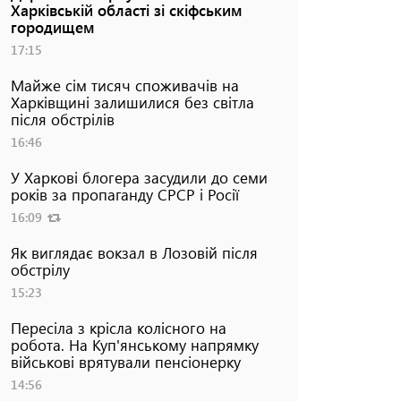
Харківській області зі скіфським
городищем
17:15
Майже сім тисяч споживачів на
Харківщині залишилися без світла
після обстрілів
16:46
У Харкові блогера засудили до семи
років за пропаганду СРСР і Росії
16:09
Як виглядає вокзал в Лозовій після
обстрілу
15:23
Пересіла з крісла колісного на
робота. На Куп'янському напрямку
військові врятували пенсіонерку
14:56