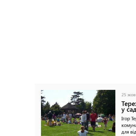
25 жовт
Тере
у са
Ігор Т
комуна
для ві