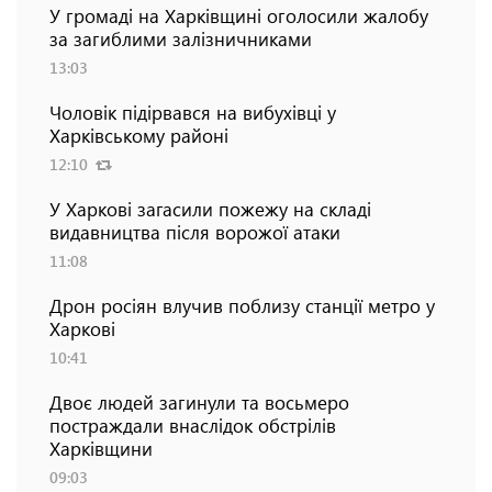
У громаді на Харківщині оголосили жалобу
за загиблими залізничниками
13:03
Чоловік підірвався на вибухівці у
Харківському районі
12:10
У Харкові загасили пожежу на складі
видавництва після ворожої атаки
11:08
Дрон росіян влучив поблизу станції метро у
Харкові
10:41
Двоє людей загинули та восьмеро
постраждали внаслідок обстрілів
Харківщини
09:03