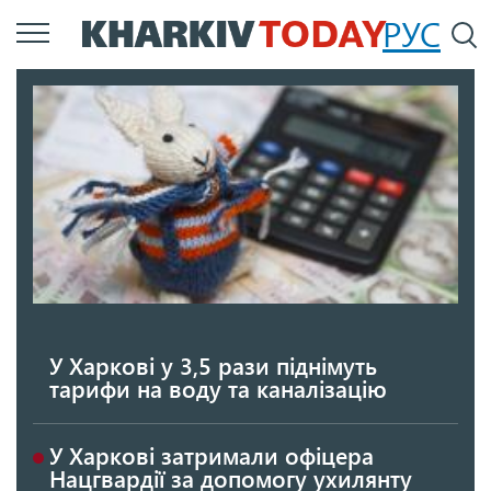
Перейти
РУС
П
до
основного
вмісту
У Харкові у 3,5 рази піднімуть
тарифи на воду та каналізацію
У Харкові затримали офіцера
Нацгвардії за допомогу ухилянту