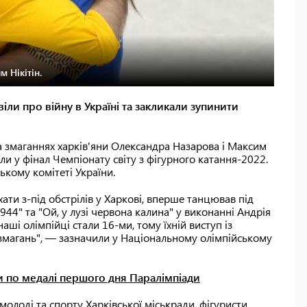
 Нікітін.
іли про війну в Україні та закликали зупинити
а змаганнях харків'яни Олександра Назарова і Максим
шли у фінал Чемпіонату світу з фігурного катання-2022.
кому комітеті України.
ти з-під обстрілів у Харкові, вперше танцював під
944" та "Ой, у лузі червона калина" у виконанні Андрія
ші олімпійці стали 16-ми, тому їхній виступ із
змагань", — зазначили у Національному олімпійському
и по медалі першого дня Паралімпіади
 молоді та спорту Харківської міськради, фігуристи