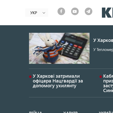
УКР
У Харков
У Тепломер
У Харкові затримали
Каб
офіцера Нацгвардії за
при
допомогу ухилянту
заст
Син