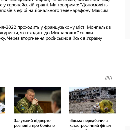
е у європейській країні. Ми говоримо: "Допоможіть
розповів в ефірі національного телемарафону Максим
ння-2022 проходить у французькому місті Монпельє з
фігуристи, які входять до Міжнародної спілки
ку. Через вторгнення російських військ в Україну