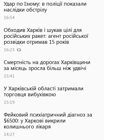
Удар по Ізюму: в поліції показали
наслідки обстрілу
16:54
Обходив Харків і шукав цілі для
російських ракет: агент російської
розвідки отримав 15 років
16:23
Смертність на дорогах Харківщини
за місяць зросла більш ніж удвічі
15:41
У Харківській області затримали
торговця вибухівкою
15:19
Фейковий психіатричний діагноз за
$6500: у Харкові викрили
колишнього лікаря
14:27