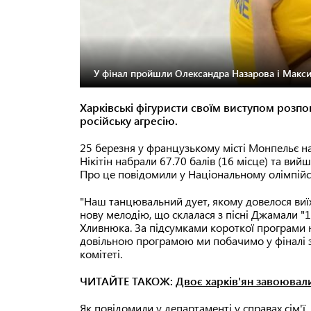
У фінал пройшли Олександра Назарова і Максим
Харківські фігуристи своїм виступом розпов
російську агресію.
25 березня у французькому місті Монпельє н
Нікітін набрали 67.70 балів (16 місце) та вий
Про це повідомили у Національному олімпійсь
"Наш танцювальний дует, якому довелося виїха
нову мелодію, що склалася з пісні Джамали "1
Хливнюка. За підсумками короткої програми на
довільною програмою ми побачимо у фіналі 
комітеті.
ЧИТАЙТЕ ТАКОЖ:
Двоє харків'ян завоювал
Як повідомили у департаменті у справах сім'ї,