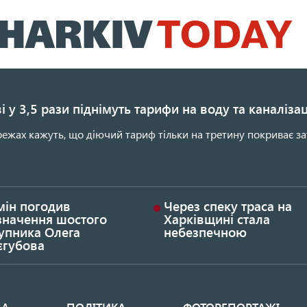
Перейти
до
основного
вмісту
і у 3,5 рази піднімуть тарифи на воду та каналіза
ежах кажуть, що діючий тариф тільки на третину покриває за
мін погодив
Через спеку траса на
значення шостого
Харківщині стала
упника Олега
небезпечною
єгубова