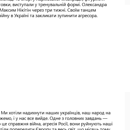
овки, виступали у тренувальній формі. Олександра
 Максим Нікітін через три тижні. Своїм танцем
війну в Україні та закликати зупинити агресора.
. Ми хотіли надихнути наших українців, наш народ на
жемо, і у нас все вийде. Одне з головних завдань —
о це справжня війна, агресія Росії, вони руйнують наші
тіли попередити Європу та весь світ, що місяць тому