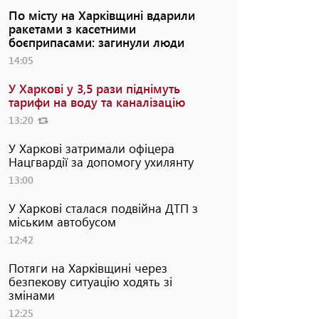
По місту на Харківщині вдарили
ракетами з касетними
боєприпасами: загинули люди
14:05
У Харкові у 3,5 рази піднімуть
тарифи на воду та каналізацію
13:20
У Харкові затримали офіцера
Нацгвардії за допомогу ухилянту
13:00
У Харкові сталася подвійна ДТП з
міським автобусом
12:42
Потяги на Харківщині через
безпекову ситуацію ходять зі
змінами
12:25