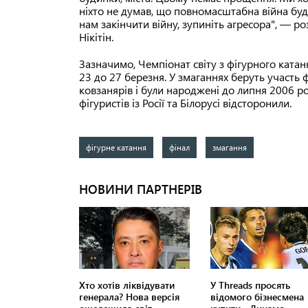
ніхто не думав, що повномасштабна війна буд
нам закінчити війну, зупиніть агресора", — 
Нікітін.
Зазначимо, Чемпіонат світу з фігурного ката
23 до 27 березня. У змаганнях беруть участь 
ковзанярів і були народжені до липня 2006 ро
фігуристів із Росії та Білорусі відсторонили.
фігурне катання
фінал
змагання