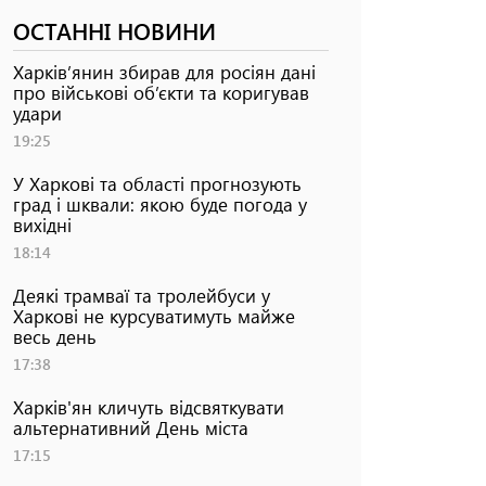
ОСТАННІ НОВИНИ
Харків’янин збирав для росіян дані
про військові об’єкти та коригував
удари
19:25
У Харкові та області прогнозують
град і шквали: якою буде погода у
вихідні
18:14
Деякі трамваї та тролейбуси у
Харкові не курсуватимуть майже
весь день
17:38
Харків'ян кличуть відсвяткувати
альтернативний День міста
17:15