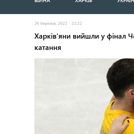
ВІЙНА
ХАРКІВ
УКРАЇ
Основная
навигация
26 березня, 2022 - 22:22
Харків'яни вийшли у фінал Че
катання