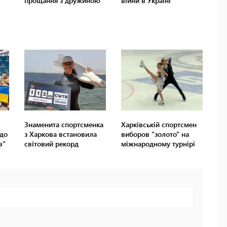
Знаменита спортсменка
Харківській спортсмен
до
з Харкова встановила
виборов "золото" на
в"
світовий рекорд
міжнародному турнірі