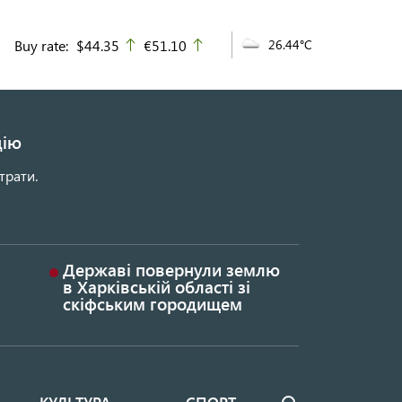
Buy rate:
$44.35
€51.10
26.44°C
up
up
цію
трати.
Державі повернули землю
в Харківській області зі
скіфським городищем