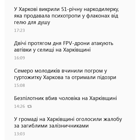
У Харкові викрили 51-річну наркодилерку,
яка продавала психотропи у флаконах від
гелю для душу
17:23
Двічі протягом дня FPV-дрони атакують
автівки у селищі на Харківщині
16:09
Семеро молодиків вчинили погром у
гуртожитку Харкова та отримали підозри
15:08
Безпілотник вбив чоловіка на Харківщині
14:26
У громаді на Харківщині оголосили жалобу
за загиблими залізничниками
13:03