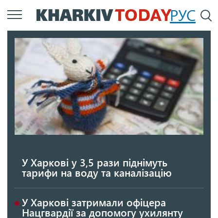
Перейти
РУС
П
до
основного
вмісту
У Харкові у 3,5 рази піднімуть
тарифи на воду та каналізацію
У Харкові затримали офіцера
Нацгвардії за допомогу ухилянту