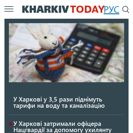
Перейти
РУС
П
до
основного
вмісту
У Харкові у 3,5 рази піднімуть
тарифи на воду та каналізацію
У Харкові затримали офіцера
Нацгвардії за допомогу ухилянту