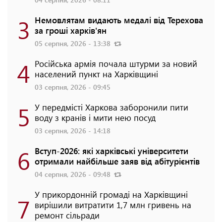
3
Немовлятам видають медалі від Терехова
за гроші харків'ян
05 серпня, 2026 - 13:38
4
Російська армія почала штурми за новий
населений пункт на Харківщині
03 серпня, 2026 - 09:45
5
У передмісті Харкова заборонили пити
воду з кранів і мити нею посуд
03 серпня, 2026 - 14:18
6
Вступ-2026: які харківські університети
отримали найбільше заяв від абітурієнтів
04 серпня, 2026 - 09:48
У прикордонній громаді на Харківщині
7
вирішили витратити 1,7 млн гривень на
ремонт сільради