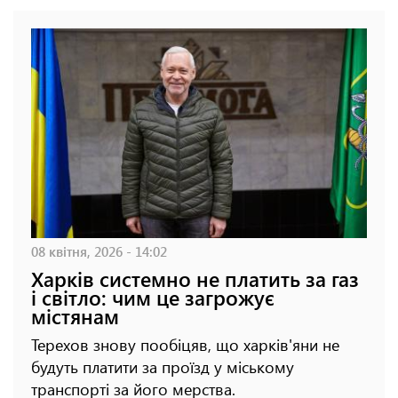
08 квітня, 2026 - 14:02
Харків системно не платить за газ
і світло: чим це загрожує
містянам
Терехов знову пообіцяв, що харків'яни не
будуть платити за проїзд у міському
транспорті за його мерства.