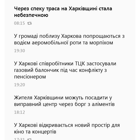
Через спеку траса на Харківщині стала
небезпечною
08:15
У громаді поблизу Харкова попрощаються з
водієм аеромобільної роти та морпіхом
19:30
У Харкові співробітники ТЦК застосували
газовий балончик під час конфлікту з
пенсіонером
19:20
Жителя Харківщини можуть посадити у
виправний центр через борг з аліментів
18:12
У Харкові відкривається новий простір для
кіно та концертів
17:31