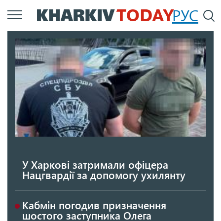
Перейти
РУС
П
до
основного
вмісту
У Харкові затримали офіцера
Нацгвардії за допомогу ухилянту
Кабмін погодив призначення
шостого заступника Олега