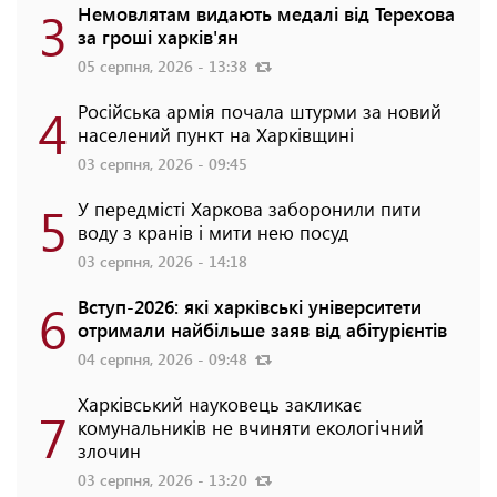
3
Немовлятам видають медалі від Терехова
за гроші харків'ян
05 серпня, 2026 - 13:38
4
Російська армія почала штурми за новий
населений пункт на Харківщині
03 серпня, 2026 - 09:45
5
У передмісті Харкова заборонили пити
воду з кранів і мити нею посуд
03 серпня, 2026 - 14:18
6
Вступ-2026: які харківські університети
отримали найбільше заяв від абітурієнтів
04 серпня, 2026 - 09:48
Харківський науковець закликає
7
комунальників не вчиняти екологічний
злочин
03 серпня, 2026 - 13:20