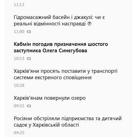
11:13
Гідромасажний басейн і джакузі: чи є
реальні відмінності насправді ℗
11:00
Кабмін погодив призначення шостого
заступника Олега Синєгубова
10:53
Харків'яни просять поставити у транспорті
системи екстреного сповіщення
10:28
Харків'янам повернули озеро
09:55
Росіяни обстріляли підприємства та дитячий
садок у Харківській області
09:25