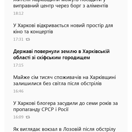
виправний центр через борг з аліментів
18:12
У Харкові відкривається новий простір для
кіно та концертів
17:31
Державі повернули землю в Харківській
області зі скіфським городищем
17:15
Майже сім тисяч споживачів на Харківщині
залишилися без світла після обстрілів
16:46
У Харкові блогера засудили до семи років за
пропаганду СРСР і Росії
16:09
Як виглядає вокзал в Лозовій після обстрілу