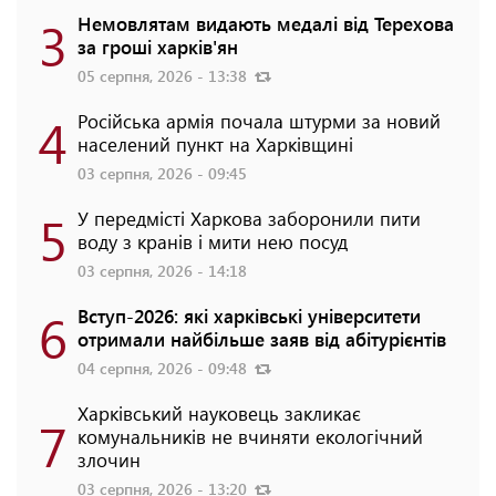
3
Немовлятам видають медалі від Терехова
за гроші харків'ян
05 серпня, 2026 - 13:38
4
Російська армія почала штурми за новий
населений пункт на Харківщині
03 серпня, 2026 - 09:45
5
У передмісті Харкова заборонили пити
воду з кранів і мити нею посуд
03 серпня, 2026 - 14:18
6
Вступ-2026: які харківські університети
отримали найбільше заяв від абітурієнтів
04 серпня, 2026 - 09:48
Харківський науковець закликає
7
комунальників не вчиняти екологічний
злочин
03 серпня, 2026 - 13:20