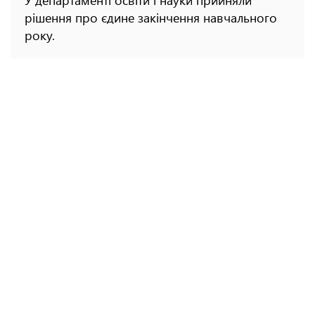
У департаменті освіти і науки прийняли
рішення про єдине закінчення навчального
року.