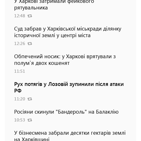
У Харкові затримали фейкового
рятувальника
12:48
Суд забрав у Харківської міськради ділянку
історичної землі у центрі міста
12:26
Обпечений носик: у Харкові врятували з
полум`я двох кошенят
11:51
Рух потягів у Лозовій зупинили після атаки
РФ
11:20
Росіяни скинули "Бандероль" на Балаклію
10:53
У бізнесмена забрали десятки гектарів землі
на Харківщині