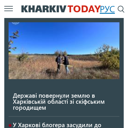
Перейти
РУС
П
до
основного
вмісту
Державі повернули землю в
Харківській області зі скіфським
городищем
У Харкові блогера засудили до