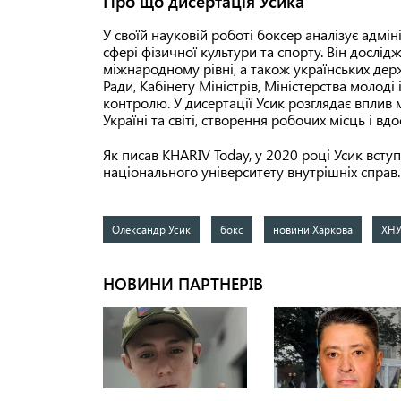
Про що дисертація Усика
У своїй науковій роботі боксер аналізує адмі
сфері фізичної культури та спорту. Він досліджу
міжнародному рівні, а також українських дер
Ради, Кабінету Міністрів, Міністерства молоді
контролю. У дисертації Усик розглядає вплив
Україні та світі, створення робочих місць і в
Як писав KHARIV Today, у 2020 році Усик всту
національного університету внутрішніх справ
Олександр Усик
бокс
новини Харкова
ХН