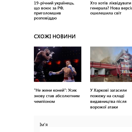
СХОЖІ НОВИНИ
"Не жени коней": Усик
У Харкові загасили
знову став абсолютним
пожежу на складі
чемпіоном
видавництва після
ворожої атаки
Ім'я