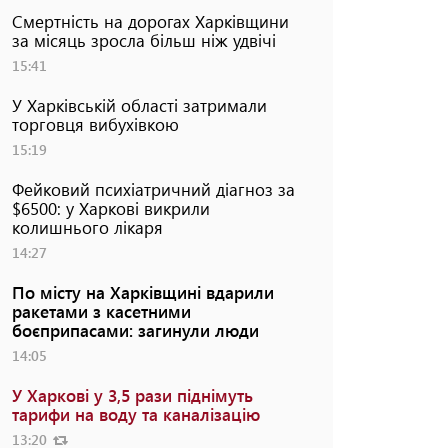
Смертність на дорогах Харківщини
за місяць зросла більш ніж удвічі
15:41
У Харківській області затримали
торговця вибухівкою
15:19
Фейковий психіатричний діагноз за
$6500: у Харкові викрили
колишнього лікаря
14:27
По місту на Харківщині вдарили
ракетами з касетними
боєприпасами: загинули люди
14:05
У Харкові у 3,5 рази піднімуть
тарифи на воду та каналізацію
13:20