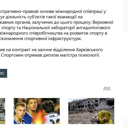
ністративно-правові основи міжнародної співпраці у
є діяльність суб’єктів такої взаємодії на
жавних органів, залучених до цього процесу: Верховної
 і спорту та Національної лабораторії антидопінгового
 міжнародного співробітництва на розвиток спорту в
досконалення спортивної інфраструктури.
пив на контракт на заочне відділення Харківського
. Спортсмен отримав диплом магістра психології.
УВС