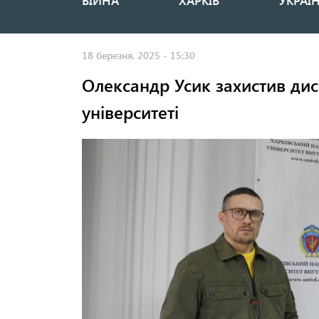
ВІЙНА
ХАРКІВ
УКРАЇ
Основная
навигация
18 березня, 2025 - 15:30
Олександр Усик захистив дис
університеті