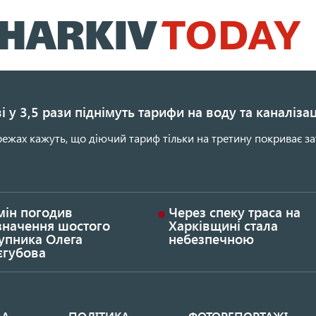
Перейти
до
основного
вмісту
і у 3,5 рази піднімуть тарифи на воду та каналіза
ежах кажуть, що діючий тариф тільки на третину покриває за
мін погодив
Через спеку траса на
значення шостого
Харківщині стала
упника Олега
небезпечною
єгубова