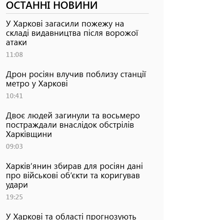
ОСТАННІ НОВИНИ
У Харкові загасили пожежу на
складі видавництва після ворожої
атаки
11:08
Дрон росіян влучив поблизу станції
метро у Харкові
10:41
Двоє людей загинули та восьмеро
постраждали внаслідок обстрілів
Харківщини
09:03
Харків’янин збирав для росіян дані
про військові об’єкти та коригував
удари
19:25
У Харкові та області прогнозують