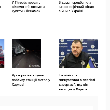
Дрон росіян влучив
Ексміністра
поблизу станції метро у
звинуватили в плагіаті
Харкові
дисертації, яку він
захищав у Харкові