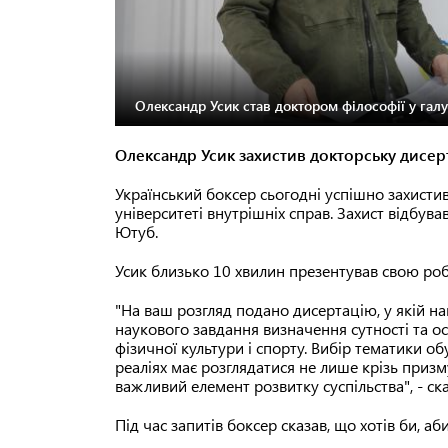
Олександр Усик став доктором філософії у галу
Олександр Усик захистив докторську дисер
Український боксер сьогодні успішно захисти
університеті внутрішніх справ. Захист відбува
Ютуб.
Усик близько 10 хвилин презентував свою роб
"На ваш розгляд подано дисертацію, у якій н
наукового завдання визначення сутності та о
фізичної культури і спорту. Вибір тематики о
реаліях має розглядатися не лише крізь приз
важливий елемент розвитку суспільства", - ска
Під час запитів боксер сказав, що хотів би, а