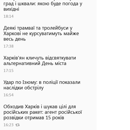
град і шквали: якою буде погода у
вихідні
18:14
Деякі трамваї та тролейбуси у
Харкові не курсуватимуть майже
весь день
17:38
Харків'ян кличуть відсвяткувати
альтернативний День міста
17:15
Удар по Ізюму: в поліції показали
наслідки обстрілу
16:54
Обходив Харків і шукав цілі для
російських ракет: агент російської
розвідки отримав 15 років
16:23