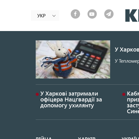
УКР
У Харков
У Тепломер
У Харкові затримали
Каб
офіцера Нацгвардії за
при
допомогу ухилянту
заст
Син