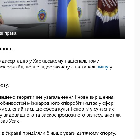
зі права.
тацію.
в дисертацію у Харківському національному
вся офлайн, повне відео захисту є на каналі
вишу
у
оту.
аведено теоретичне узагальнення і нове вирішення
собливостей міжнародного співробітництва у сфері
бумовлений тим, що сфера культ і спорту у сучасних
му видовищного та вискоспроможного бізнесу, але і як
зав Усик.
би в Україні приділяли більше уваги дитячому спорту.