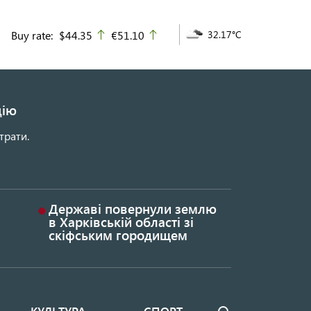
Buy rate:
$44.35
€51.10
32.17°C
up
up
цію
трати.
Державі повернули землю
в Харківській області зі
скіфським городищем