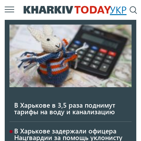
Перейти
УКР
По
к
основному
содержанию
В Харькове в 3,5 раза поднимут
тарифы на воду и канализацию
В Харькове задержали офицера
Нацгвардии за помощь уклонисту