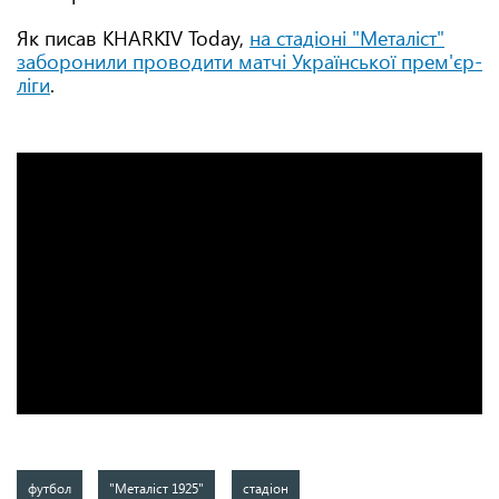
Як писав KHARKIV Today,
на стадіоні "Металіст"
заборонили проводити матчі Української прем'єр-
ліги
.
футбол
"Металіст 1925"
стадіон