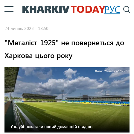
Перейти
РУС
П
до
основного
24 липня, 2023 - 18:50
вмісту
"Металіст-1925" не повернеться до
Харкова цього року
Фото: "Металіст-1925"
У клубі показали новий домашній стадіон.