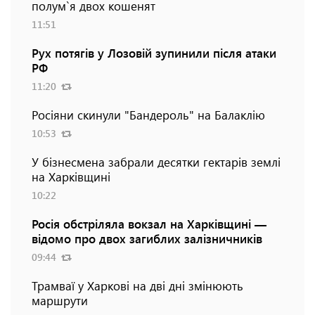
полум`я двох кошенят
11:51
Рух потягів у Лозовій зупинили після атаки
РФ
11:20
Росіяни скинули "Бандероль" на Балаклію
10:53
У бізнесмена забрали десятки гектарів землі
на Харківщині
10:22
Росія обстріляла вокзал на Харківщині —
відомо про двох загиблих залізничників
09:44
Трамваї у Харкові на дві дні змінюють
маршрути