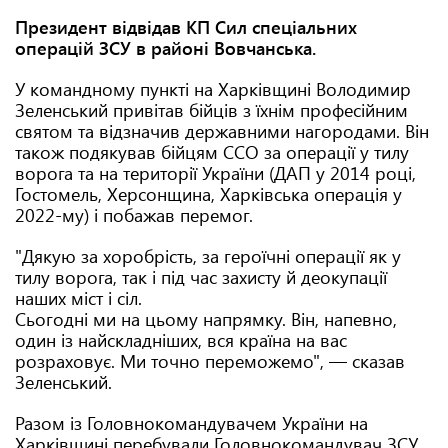
Президент відвідав КП Сил спеціальних
операцій ЗСУ в районі Вовчанська.
У командному пункті на Харківщині Володимир
Зеленський привітав бійців з їхнім професійним
святом та відзначив державними нагородами. Він
також подякував бійцям ССО за операції у тилу
ворога та на території України (ДАП у 2014 році,
Гостомель, Херсонщина, Харківська операція у
2022-му) і побажав перемог.
"Дякую за хоробрість, за героїчні операції як у
тилу ворога, так і під час захисту й деокупації
наших міст і сіл.
Сьогодні ми на цьому напрямку. Він, напевно,
один із найскладніших, вся країна на вас
розраховує. Ми точно переможемо", — сказав
Зеленський.
Разом із Головнокомандувачем України на
Харківщині перебували Головнокомандувач ЗСУ