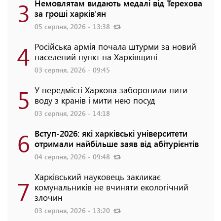
3
Немовлятам видають медалі від Терехова
за гроші харків'ян
05 серпня, 2026 - 13:38
4
Російська армія почала штурми за новий
населений пункт на Харківщині
03 серпня, 2026 - 09:45
5
У передмісті Харкова заборонили пити
воду з кранів і мити нею посуд
03 серпня, 2026 - 14:18
6
Вступ-2026: які харківські університети
отримали найбільше заяв від абітурієнтів
04 серпня, 2026 - 09:48
Харківський науковець закликає
7
комунальників не вчиняти екологічний
злочин
03 серпня, 2026 - 13:20