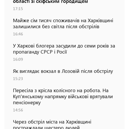
області зі скіфським городищем
17:15
Майже сім тисяч споживачів на Харківщині
залишилися без світла після обстрілів
16:46
У Харкові блогера засудили до семи років за
пропаганду СРСР і Росії
16:09
Як виглядає вокзал в Лозовій після обстрілу
15:23
Пересіла з крісла колісного на робота. На
Куп'янському напрямку військові врятували
пенсіонерку
14:56
Через обстріл міста на Харківщині
постраждали шестеро людей