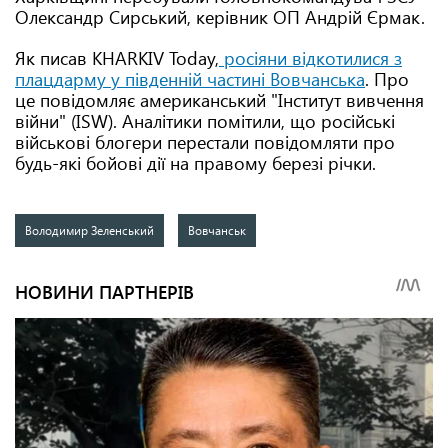
Олександр Сирський, керівник ОП Андрій Єрмак.
Як писав KHARKIV Today,
росіяни відкотилися з
плацдарму у південній частині Вовчанська
. Про
це повідомляє американський "Інститут вивчення
війни" (ISW). Аналітики помітили, що російські
військові блогери перестали повідомляти про
будь-які бойові дії на правому березі річки.
Володимир Зеленський
Вовчанськ