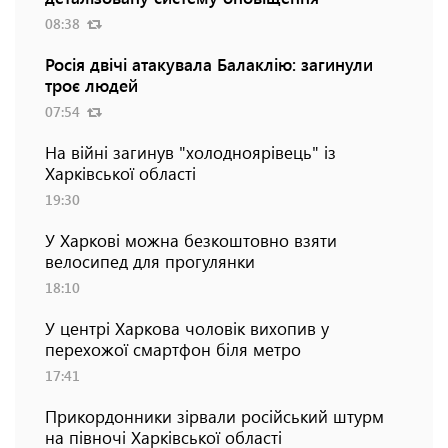
08:38
Росія двічі атакувала Балаклію: загинули
троє людей
07:54
На війні загинув "холодноярівець" із
Харківської області
19:30
У Харкові можна безкоштовно взяти
велосипед для прогулянки
18:10
У центрі Харкова чоловік вихопив у
перехожої смартфон біля метро
17:41
Прикордонники зірвали російський штурм
на півночі Харківської області