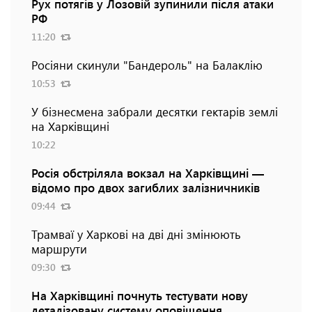
Рух потягів у Лозовій зупинили після атаки
РФ
11:20
Росіяни скинули "Бандероль" на Балаклію
10:53
У бізнесмена забрали десятки гектарів землі
на Харківщині
10:22
Росія обстріляла вокзал на Харківщині —
відомо про двох загиблих залізничників
09:44
Трамваї у Харкові на дві дні змінюють
маршрути
09:30
На Харківщині почнуть тестувати нову
деталізовану систему оповіщення