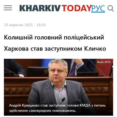
Перейти
РУС
П
до
основного
23 вересня, 2021 - 16:16
вмісту
Колишній головний поліцейський
Харкова став заступником Кличко
Фото: КГГА
Андрій Крищенко став заступник голови КМДА з питань
здійснення самоврядних повноважень.