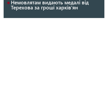
Немовлятам видають медалі від
Терехова за гроші харків'ян