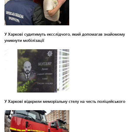
У Харкові судитимуть ексслідчого, який допомагав знайомому
уникнути мобілізації
У Харкові відкрили меморіальну стелу на честь поліцейського