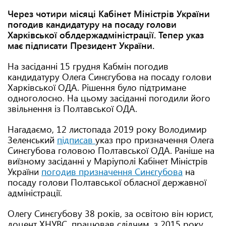
Через чотири місяці Кабінет Міністрів України
погодив кандидатуру на посаду голови
Харківської облдержадміністрації. Тепер указ
має підписати Президент України.
На засіданні 15 грудня Кабмін погодив
кандидатуру Олега Синєгубова на посаду голови
Харківської ОДА. Рішення було підтримане
одноголосно. На цьому засіданні погодили його
звільнення із Полтавської ОДА.
Нагадаємо, 12 листопада 2019 року Володимир
Зеленський
підписав
указ про призначення Олега
Синєгубова головою Полтавської ОДА. Раніше на
виїзному засіданні у Маріуполі Кабінет Міністрів
України
погодив призначення Синєгубова
на
посаду голови Полтавської обласної державної
адміністрації.
Олегу Синєгубову 38 років, за освітою він юрист,
доцент ХНУВС, працював слідчим, з 2015 року