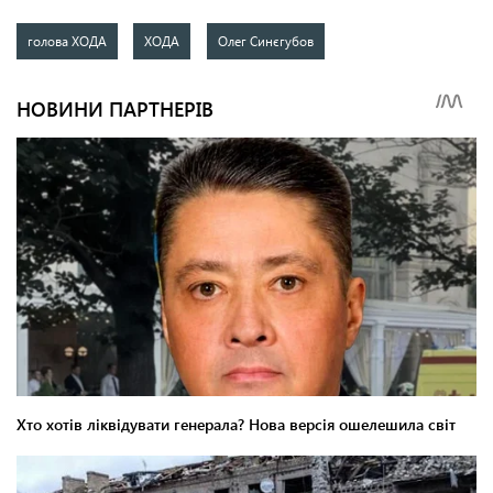
голова ХОДА
ХОДА
Олег Синєгубов