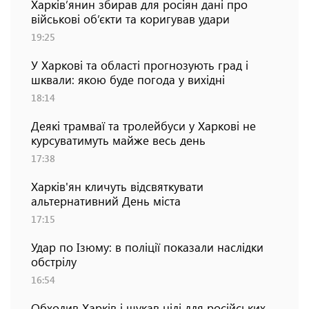
Харків’янин збирав для росіян дані про
військові об’єкти та коригував удари
19:25
У Харкові та області прогнозують град і
шквали: якою буде погода у вихідні
18:14
Деякі трамваї та тролейбуси у Харкові не
курсуватимуть майже весь день
17:38
Харків'ян кличуть відсвяткувати
альтернативний День міста
17:15
Удар по Ізюму: в поліції показали наслідки
обстрілу
16:54
Обходив Харків і шукав цілі для російських