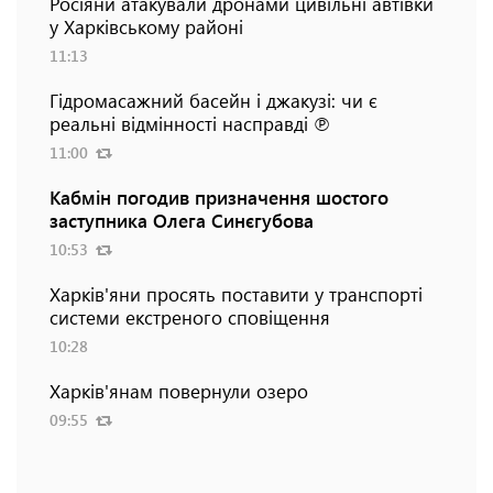
Росіяни атакували дронами цивільні автівки
у Харківському районі
11:13
Гідромасажний басейн і джакузі: чи є
реальні відмінності насправді ℗
11:00
Кабмін погодив призначення шостого
заступника Олега Синєгубова
10:53
Харків'яни просять поставити у транспорті
системи екстреного сповіщення
10:28
Харків'янам повернули озеро
09:55