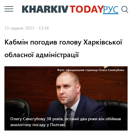
Перейти
РУС
П
до
основного
15 грудня, 2021 - 13:28
вмісту
Кабмін погодив голову Харківської
обласної адміністрації
Фото: официальная страница Олега Синегубова.
Олегу Синєгубову 38 років, останні два роки він обіймав
аналогічну посаду у Полтаві.