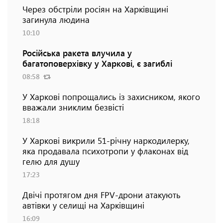
Через обстріли росіян на Харківщині
загинула людина
10:10
Російська ракета влучила у
багатоповерхівку у Харкові, є загиблі
08:58
У Харкові попрощались із захисником, якого
вважали зниклим безвісті
18:18
У Харкові викрили 51-річну наркодилерку,
яка продавала психотропи у флаконах від
гелю для душу
17:23
Двічі протягом дня FPV-дрони атакують
автівки у селищі на Харківщині
16:09