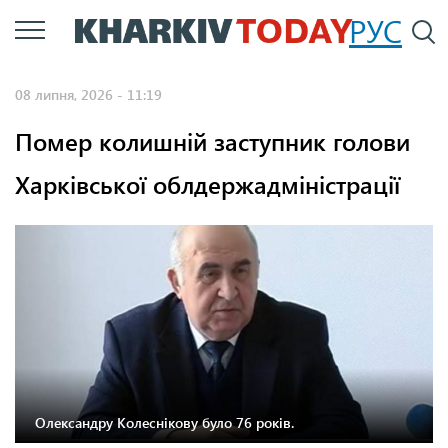
Перейти
РУС
П
до
основного
08 липня, 2026 - 11:19
вмісту
Помер колишній заступник голови
Харківської облдержадміністрації
Олександру Колеснікову було 76 років.