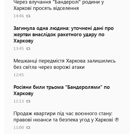
Через влучання "Бандеролі" родини у
Харкові просять відселення
14:46
Загинула одна людина: уточнені дані про
жертви внаслідок ракетного удару по
Харкову
13:45
Мешканці передмістя Харкова залишились
без світла через ворожі атаки
12:45
Росіяни били трьома "Бандеролями" по
Харкову
11:13
Продаж квартири під час воєнного стану:
правові нюанси та безпека угод у Харкові ℗
11:00