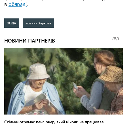
в
облраді
.
ХОДА
новини Харкова