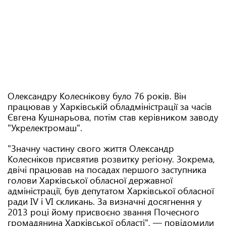
Олександру Колеснікову було 76 років. Він
працював у Харківській обладміністрації за часів
Євгена Кушнарьова, потім став керівником заводу
"Укрелектромаш".
"Значну частину свого життя Олександр
Колесніков присвятив розвитку регіону. Зокрема,
двічі працював на посадах першого заступника
голови Харківської обласної державної
адміністрації, був депутатом Харківської обласної
ради ІV і VI скликань. За визначні досягнення у
2013 році йому присвоєно звання Почесного
громадянина Харківської області", — повідомили