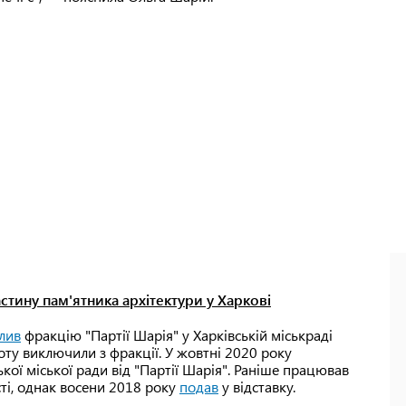
стину пам'ятника архітектури у Харкові
лив
фракцію "Партії Шарія" у Харківській міськраді
оту виключили з фракції. У жовтні 2020 року
кої міської ради від "Партії Шарія". Раніше працював
сті, однак восени 2018 року
подав
у відставку.