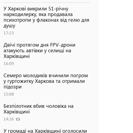
У Харкові викрили 51-річну
наркодилерку, яка продавала
психотропи у флаконах від гелю для
душу
17:23
Двічі протягом дня FPV-дрони
атакують автівки у селищі на
Харківщині
16:09
Семеро молодиків вчинили погром
у гуртожитку Харкова та отримали
підозри
15:08
Безпілотник вбив чоловіка на
Харківщині
14:26
У громаді на Харківщині оголосили