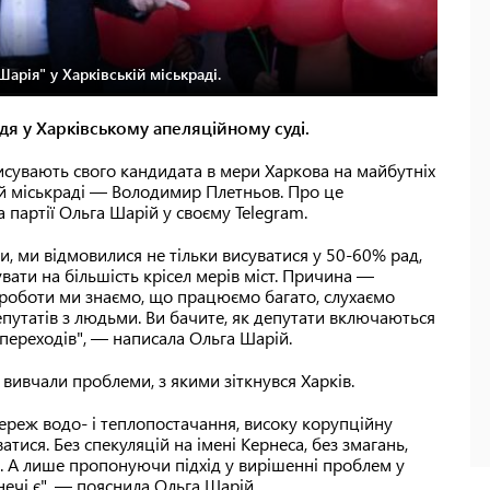
рія" у Харківській міськраді.
 у Харківському апеляційному суді.
висувають свого кандидата в мери Харкова на майбутніх
кій міськраді — Володимир Плетньов. Про це
 партії Ольга Шарій у своєму Telegram.
и, ми відмовилися не тільки висуватися у 50-60% рад,
дувати на більшість крісел мерів міст. Причина —
к роботи ми знаємо, що працюємо багато, слухаємо
епутатів з людьми. Ви бачите, як депутати включаються
в переходів", — написала Ольга Шарій.
 вивчали проблеми, з якими зіткнувся Харків.
ереж водо- і теплопостачання, високу корупційну
тися. Без спекуляцій на імені Кернеса, без змагань,
я. А лише пропонуючи підхід у вирішенні проблем у
нечі є", — пояснила Ольга Шарій.