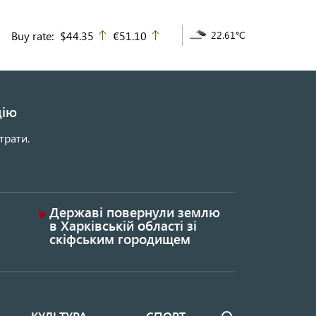
Buy rate:
$44.35
€51.10
22.61°C
up
up
цію
трати.
Державі повернули землю
в Харківській області зі
скіфським городищем