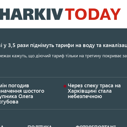
Перейти
до
основного
вмісту
і у 3,5 рази піднімуть тарифи на воду та каналіза
ежах кажуть, що діючий тариф тільки на третину покриває за
мін погодив
Через спеку траса на
значення шостого
Харківщині стала
упника Олега
небезпечною
єгубова