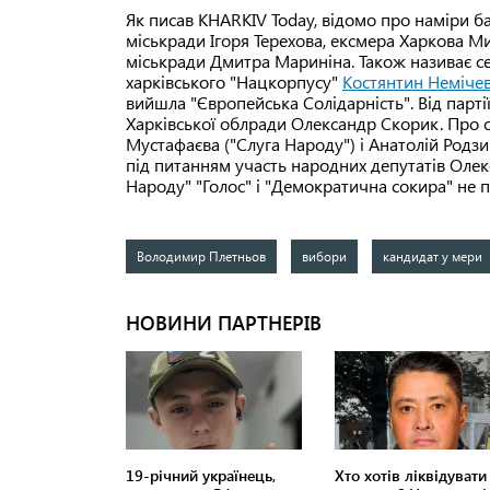
Як писав KHARKIV Today, відомо про наміри ба
міськради Ігоря Терехова, ексмера Харкова М
міськради Дмитра Мариніна. Також називає с
харківського "Нацкорпусу"
Костянтин Неміче
вийшла "Європейська Солідарність". Від парт
Харківської облради Олександр Скорик. Про с
Мустафаєва ("Слуга Народу") і Анатолій Родз
під питанням участь народних депутатів Олекс
Народу" "Голос" і "Демократична сокира" не п
Володимир Плетньов
вибори
кандидат у мери