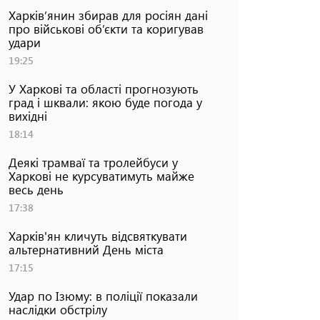
Харків’янин збирав для росіян дані
про військові об’єкти та коригував
удари
19:25
У Харкові та області прогнозують
град і шквали: якою буде погода у
вихідні
18:14
Деякі трамваї та тролейбуси у
Харкові не курсуватимуть майже
весь день
17:38
Харків'ян кличуть відсвяткувати
альтернативний День міста
17:15
Удар по Ізюму: в поліції показали
наслідки обстрілу