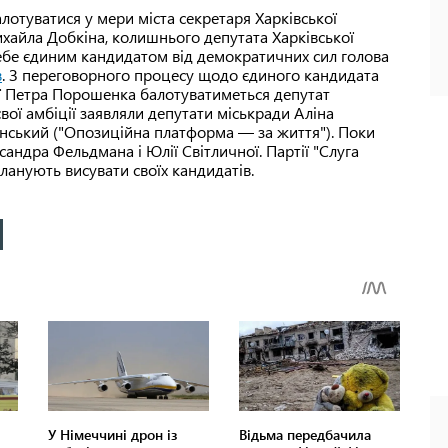
лотуватися у мери міста секретаря Харківської
ихайла Добкіна, колишнього депутата Харківської
ебе єдиним кандидатом від демократичних сил голова
в
. З переговорного процесу щодо єдиного кандидата
ії Петра Порошенка балотуватиметься депутат
вої амбіції заявляли депутати міськради Аліна
инський ("Опозиційна платформа — за життя"). Поки
андра Фельдмана і Юлії Світличної. Партії "Слуга
ланують висувати своїх кандидатів.