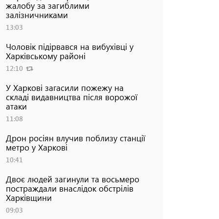
жалобу за загиблими
залізничниками
13:03
Чоловік підірвався на вибухівці у
Харківському районі
12:10
У Харкові загасили пожежу на
складі видавництва після ворожої
атаки
11:08
Дрон росіян влучив поблизу станції
метро у Харкові
10:41
Двоє людей загинули та восьмеро
постраждали внаслідок обстрілів
Харківщини
09:03