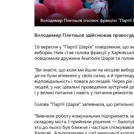
Володимир Плетньов очолює фракцію "Партії Ша
Володимир Плетньов здійснював правосуддя
16 вересня у "Партії Шарія" повідомили, що 
виборах. Ним став голова фракції у Харківсь
повідомила дружина Анатолія Шарія та голова
"Ви знаєте, що коли ми йшли на місцеві вибор
де не були впевнені у своїх силах, а й претен
відповідальність і повага до людей. Через рі
людей, у нас ідеальні проведення зустрічей д
і у великі питання і навіть у питання ремонті
Голова "Партії Шарія" запевнила, що ретельно
"Вивчили роботу комунальних підприємств, м
складову міста. І прийняли рішення — балотува
хто до нього був ближче і частіше спілкувавс
Харкові . Альтернатива у цієї нинішньої колот